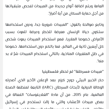
العامة ويتم اضافة أنواع جديدة من المبيدات لفحص متبقياتها
من أجل حماية السكان من أية أضرار".
وتابع صوالحة بالقول: "المبيدات ضرورية جدا، ودون استخدامها
ستكون حياة الإنسان معرضة للخطر وعرضة للموت بسبب
الأمراض خصوصا الملاريا، فمع استخدام المبيدات يموت شخص
كل أربعين ثانية في العالم، فما بالكم دون استخدامها، خصوصا
في ظل المتغيرات المناخية، بالتالي استخدام المبيدات شرٌ لا بد
منه".
"مبيدات مسرطنة" لم تحظر فلسطينيا
حذر الخبير البيئي جورج كرزم بعد الإعلان الأخير الذي أصدرته
الوكالة الدولية لأبحاث السرطان (IARC) التابعة لمنظمة الصحة
العالمية، عام 2015، من أن مادة "الغلايفوسات" الفعالة في
بعض مبيدات الأعشاب والتي ما زالت تستخدم في إسرائيل