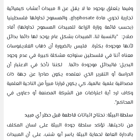
وفيما يتعلق بوجود ما لا يقل عن 8 مبيدات أعشاب كيميائية
تجارية تحوي مادة glyphosate، والمسموح تداولها فلسطينيا
(بحسب قائمة وزارة الزراعة للمبيدات المسموح تداولها) أفاد
صلاح: "بالنسبة لنا، المبيدات بشكل عام يوجد لها دائما بدائل
لأنها موجودة بكثرة. فليس بالضرورة أن ذهاب الغلايفوسات
معناه أننا في فلسطين سنواجه مشكلة كبيرة في عدم وجود
البديل؛ فالبدائل موجودة دائما. لكننا نأخذ في الاعتبار أن
الدراسة أو التقرير الذي نعتمده يكون صادرا عن جهة ذات
مصداقية علمية عالمية، كي يكون قرارنا مبرراً من الناحية العلمية
وكاف لرد أية اعتراضات من الشركة المصنعة أو دعاوى في
المحاكم".
سلطة البيئة: نحتاج اثباتات قاطعة قبل حظر أي مبيد
من ناحيتها، تؤكد سلطة جودة البيئة على لسان المكلف
بالادارة العامة لحماية البيئة ياسر أبو شنب، على أن المبيدات