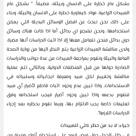
بشكل عام خطرة على الانسان وبيئته، مضيفاً: " بشكل عام
المبيدات الزراعية، مواد كيماوية خطرة على الانسان والبيئة، وبناء
على ذلك نحن نبحث عن افضل الوسائل البديلة التي يمكن
استخدامها، ونحن نشجع اي بدائل. أما اذا كانت هناك وسائل
دون بدائل فنحن نتعامل معها إلا اذا اثبت الدراسات أنها مضرة.
ولدى مناقشة المبيدات الزراعية يتم النظر اليها من زواية الصحة
العامة والبيئة ونقوم بمراجعة المبيدات من عدة جوانب والدراسات
الصادرة حولها من قبل المنظمات الدولية، وبالتالي تتم عملية
مناقشة وتقييم لكل مبيد ومعرفة ايجابياته وسلبياته في
الاستخدامات، واذا تبين عدم وجود اثبات قاطع لأضرار أي مبيد
فنقوم بدعمه واذا تبين وجود أضرار فيجب استخدامه وفق
تعليمات خاصة يجب الالتزام بها، وربما نقوم بحظره بعد إجراء
الدراسات اللازمة".
خبراء: لا بد من حظر كلي للمبيدات
في ظل الجدل حول فرض قيود على استخدام أنواع معينة من