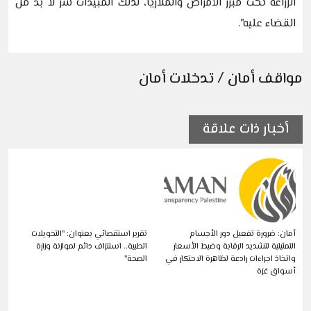
الزراعة تحت مبرر الأمراض والملاريا، لذلك المبيدات شر لا بد من
القضاء عليه".
مواقف أمان / تدخلات أمان
أخبار ذات علاقة
أمان: ضرورة تفعيل دور الأجسام
تقرير استقصائي بعنوان: "التحويلات
التمثيلية لتشديد الرقابة وضبط الأسعار
الطبية.. استنزاف دائم لموازنة وزارة
واتخاذ اجراءات رادعة لظاهرة الاحتكار في
الصحة"
أسواق غزة