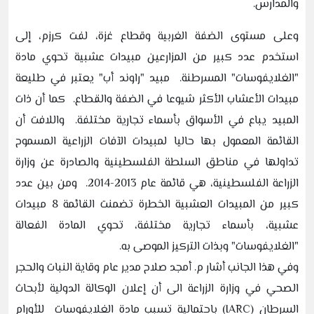
والمدارس.
وعلى مستوى الضفة الغربية وقطاع غزة، لفت كرزم، إلى
استخدم عدد كبير من المزارعين مبيدات عشبية تحوي مادة
"الغلايفوسات" المسرطنة. مبيد "راوند أب" يعتبر في طليعة
مبيدات الأعشاب الأكثر شيوعا في الضفة والقطاع. كما أن ذات
المبيد يباع في الأسواق بأسماء تجارية مختلفة. واللافت أن
القائمة المعمول بها حاليا لمبيدات الآفات الزراعية المسموح
تداولها في مناطق السلطة الفلسطينية والصادرة عن وزارة
الزراعة الفلسطينية، هي قائمة عام 2013-2014. ومن بين عدد
كبير من المبيدات العشبية الخطرة تضمنت القائمة 8 مبيدات
عشبية، بأسماء تجارية مختلفة، تحوي المادة الفعالة
"الغلايفوسات" وبذات التركيز الموصى به.
وفي هذا الجانب أشار م. أمجد صلاح مدير عام وقاية النبات والحجر
الصحي في وزارة الزراعة الى أن إعلان الوكالة الدولية لأبحاث
السرطان (IARC) باحتمالية تسبب مادة الغلايفوسات للأورام