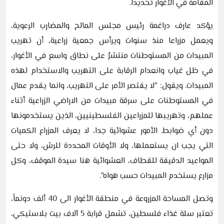
المقامة في الأغوار تحديدا.
يؤكد عارف دراغمة رئيس مجلس المالح والمضارب الرعوية،
ويعمل مزراعا منذ سنوات ويرأس جمعية زراعية، أن تهريب
المبيدات من المستوطنات منتشرٌ على نطاق واسع في الأغوار،
في ظل غياب وانعدام الرقابة على التهريب والاستخدام لهذه
المبيدات. ويقول: "لا يقتصر الأمر على التهريب، وانما يقدم عمال
في المستوطنات على سرقة مبيدات من الاراضي الزراعية أثناء
عملهم، وتهريبها للمزراعين الفلسطينيين، الذين يستخدمونها
دون أي ضوابط. الأمور عشوائية جدا، لا يعرف المزراع الكميات
التي يجب ان يستعملها، ولا الأوقات المحددة للرش، ولا حتى
المواعيد الدقيقة للقطاف، العشوائية هنا سيدة الموقف، وكل
مزارع يستخدم المبيدات حسب هواه".
وتصل المساحة المزروعة في منطقة الأغوار الى 40 ألف دونماً،
تعتبر سلة غذاء فلسطين، تشمل قرابة 5 آلاف بيت بلاستيكي،