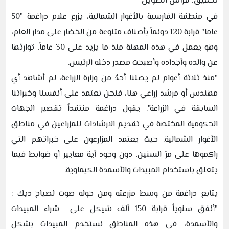
تحقيق: فراس الطويل
في منطقة الفارسية بالأغوار الشمالية، يزرع علام دراغمة "50
عاما" قرابة 120 دونماً بأصناف متنوعة من الخضار على مدار العام،
وهو يعمل في هذه المهنة منذ ما يزيد على 30 عاماً، توارثها
عن والده وأجداده وأصبحت مصدر دخله الرئيس.
"منذ ثلاثة أعوام لم يصلنا أحدٌ من وزارة الزراعة، لم أشاهد أي
مهندس أو مرشد زراعي هنا، فنحن نعتمد على أنفسنا وخبراتنا
السابقة في الزراعة". يقول دراغمة منتقداً تقصير الجهات
الحكومية المختصة في تقديم الارشادات للمزراعين في مناطق
الأغوار الشمالية. حيث يعتمد المزارعون على خبراتهم التي
راكموها على مرّ السنين، دون وجود أية معايير أو ضوابط فيما
يتعلق باستخدام المبيدات والأسمدة الكيماوية.
يتابع دراغمة من وسط مزرعته ومن حوله صوت لصياح ديك :
"أنفق سنوياً قرابة 150 ألف شيكل على شراء المبيدات
والأسمدة، في هذه المناطق نستخدم المبيدات بشكل