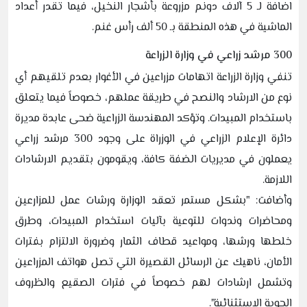
اضافة لـ 5 آلاف دونم مزروعة بأشجار النخيل، فيما تقدر أعداد
الماشية في هذه المنطقة بـ 50 ألف رأس غنم.
300 مرشد زراعي في وزارة الزراعة
تنفي وزارة الزراعة اتهامات مزراعين في الأغوار بعدم تلقيهم أي
نوع من الارشاد والنصح في طريقة عملهم، خصوصاً فيما يتعلق
باستخدام المبيدات. وتؤكد المهندسة الزراعية ضحى عابدة مديرة
دائرة الإعلام الزراعي في الوزراة على وجود 300 مرشد زراعي
يعملون في مديريات الضفة كافة، ويقومون بتقديم الارشادات
اللازمة.
وأضافت: "بشكل مستمر تعقد الوزارة ورشات عمل للمزارعين
ومحاضرات وندوات للتوعية بآليات استخدام المبيدات، وطرق
خلطها ورشها، ومواعيد قطاف الثمار وضرورة الالتزام بفترات
الأمان، ناهيك عن الرسائل القصيرة التي تصل هواتف المزراعين
وتشمل ارشادات لهم خصوصاً في فترات الصقيع والظروف
الجوية الاستثنائية".