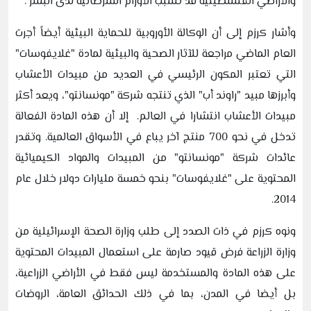
والأراضي الفلسطينية قد تسبب الأورام السرطانية لدى البشر".
وأشار كرزم إلى أن الوكالة الأوروبية للحماية البيئية أيضاً أجرت
العام الماضي مراجعة للآثار الصحية والبيئية لمادة "غلايفوسات"
التي تعتبر المكون الرئيسي في العديد من مبيدات الأعشاب
وأبرزها مبيد "راوند أب" الذي تنتجه شركة "مونسانتو"، ويعد أكثر
مبيدات الأعشاب انتشارا في العالم. إلا أن هذه المادة الفعالة
تدخل في نحو 700 منتج آخر يباع في الأسواق العالمية. وتقدر
عائدات شركة "مونسانتو" من المبيدات والمواد الكيميائية
المحتوية على "غلايفوسات" بنحو خمسة مليارات دولار خلال عام
2014.
ونوه كرزم في ذات الصدد إلى طلب وزارة الصحة الإسرائيلية من
وزارة الزراعة فرض قيود صارمة على استعمال المبيدات المحتوية
على هذه المادة والمستخدمة ليس فقط في الأراضي الزراعية،
بل أيضا في المدن، بما في ذلك الحدائق العامة، الروضات