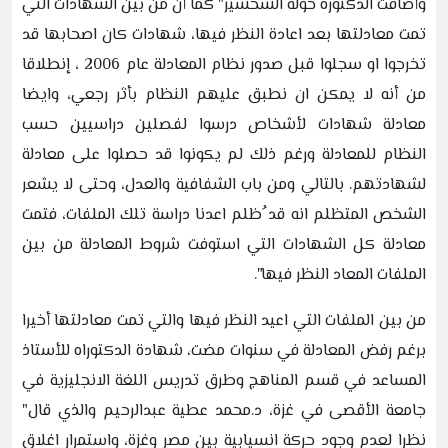
وأضافت الدكتورة خوله الشخشير" كما أن من بين الشهادات التي
تمت معادلتها بعد اعادة النظر فيها، شهادات كان اصحابها قد
تخرجوا او سجلوا قبل صدور نظام المعادلة عام 2006 ، إنطلاقا
من أنه لا يمكن ان نطبق عليهم النظام بأثر رجعي، وايضا
معادلة شهادات لأشخاص درسوا لفصلين دراسيين حسب
النظام للمعادلة ورغم ذلك لم يكونوا قد حصلوا على معادلة
لشهادتهم. بالتالي ومن باب الشفافية والعدل، وحتى لا يشعر
الشخص المتظلم انه قد ُظلم اعدنا دراسة تلك الملفات، فتمت
معادلة كل الشهادات التي استوفت شروط المعادلة من بين
الملفات المعاد النظر فيها".
من بين الملفات التي اعيد النظر فيها والتي تمت معادلتها أخيرا
برغم رفض المعادلة في سنوات مضت، شهادة الدكتوراه للأستاذ
المساعد في قسم المناهج وطرق تدريس اللغة الانجليزية في
جامعة الأقصى في غزة، د.محمد عطية عبدالرحيم والذي قال"
نظرا لعدم وجود حركة انسيابية بين مصر وغزة، واستمرار اغلاق