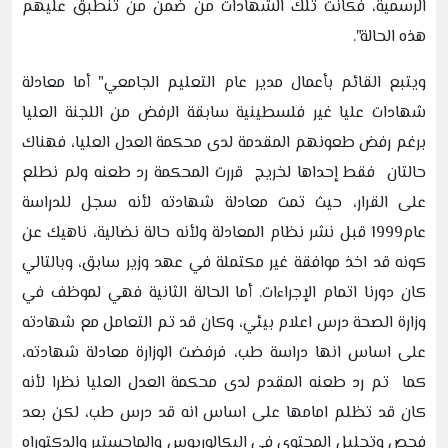
الرسمية، فكانت تلك الشهادات من ضمن من تنطبق عليهم
هذه الحالة".
ويتبع القائم بأعمال مدير عام التعليم الجامعي" أما معادلة
شهادات عليا غير فلسطينية سابقة الرفض من اللجنة العليا
برغم رفض طعونهم المقدمة لدى محكمة العدل العليا، فهناك
حالتان فقط إحداها لخريج قررت المحكمة رد طعنه ولم نطلع
على القرار، حيث تمت معادلة شهادته لأنه سجل للدراسة
عام1999 قبل نشر نظام المعادلة ولأنه حالة نضالية، ناهيك عن
كونه قد اخذ موافقة غير مكتملة في عهد وزير سابق، وبالتالي
كان دورنا اتمام الإجراءات. أما الحالة الثانية فهي لموظف في
وزارة الصحة درس اعلام بيئي، وكان قد تم التعامل مع شهادته
على اساس انها دراسة طب، فرفضت الوزارة معادلة شهادته،
كما تم رد طعنه المقدم لدى محكمة العدل العليا نظرا لأنه
كان قد تظلم امامها على اساس انه قد درس طب، لكن بعد
فحص وتحليل المحتوى في البكالوريوس والماجستير والدكتوراه