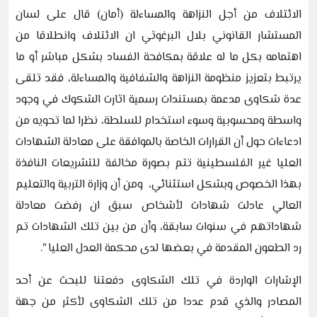
الائتلاف من أجل النزاهة والمساءلة (أمان) قال على لسان
المستشار القانوني بلال البرغوثي ان الائتلاف وانطلاقا من
اهتمامه بكل ما له علاقة بمكافحة الفساد بشكل مباشر أو ما
يرتبط بتعزيز منظومة النزاهة والشفافية والمساءلة، فقد تلقى
عدة شكاوى مدعمة بمستندات رسمية اثارت الشكوك في وجود
واسطة ومحسوبية وسوء استخدام للسلطة، نظرا لما تحويه من
ادعاءات حول أن القرارات الخاصة بالموافقة على معادلة الشهادات
العليا غير الفلسطينية تتم بصورة مخالفة للتشريعات النافذة
بهذا الخصوص وبشكل استثنائي، ومن أن وزارة التربية والتعليم
العالي عادلت شهادات لأشخاص سبق ان رفضت معادلة
شهاداتهم في سنوات سابقة، وأن من بين تلك الشهادات تم
رد الطعون المقدمة في بعضها لدى محكمة العدل العليا ".
الإشارات الواردة في تلك الشكاوى دفعتنا للبحث عن أحد
المصادر والذي قدم عددا من تلك الشكاوى لأكثر من جهة