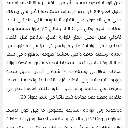
لكن الوزارة اصدرت تعميما بأن من يناقش رسالة الدكتوراه بعد
ايلول لعام2010 لن يتم الإعتراف بشهادته! الأمر الذي ينتهك
حقي في الحصول على الفترة الـقانونية التي منحتني اياها
شهادة القيد وهي حتى 2012، بالتالي كان قرارا تعسفيا وغير
قانوني فمن اعطى الحق للوزارة اغلاق البرنامج قبل انتهاء
الطلاب الذين وافقت على دخولهم في برنامج الدكتوراه من
الفترة الرسمية، خاصة وأنني ناقشت أطروحة الدكتوراه في شهر
أيار2011 وذلك قبل انتهاء شهادة القيد بـ3 شهور، فرفضت الوزارة
معادلة شهادتي وشهادات 4 اشخاص آخرين، وحين قدمت
الوزيرة الشخشير إلى قطاع غزة، التقيناها وتظلمنا لديها،
فوجدت في تظلمنا وجه حق، عليه طلبت اعادة النظر في
ملفاتنا وفعلا تمت معادلة شهاداتنا في شهر تموز2015".
وبالعودة إلى الوزيرة السابقة بخصوص ما قيل حول توسط
مسؤولين ومتنفذين حاليين او سابقين لديها، ومن انها عادلت
لهم شهادات سبق وأن رفضت معادلة بعضها في عهد وزراء