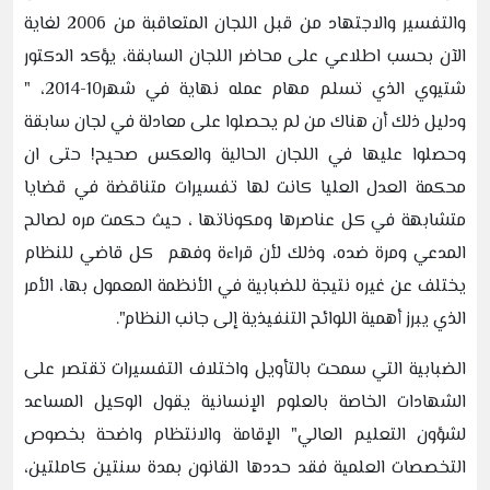
والتفسير والاجتهاد من قبل اللجان المتعاقبة من 2006 لغاية
الآن بحسب اطلاعي على محاضر اللجان السابقة، يؤكد الدكتور
شتيوي الذي تسلم مهام عمله نهاية في شهر10-2014، "
ودليل ذلك أن هناك من لم يحصلوا على معادلة في لجان سابقة
وحصلوا عليها في اللجان الحالية والعكس صحيح! حتى ان
محكمة العدل العليا كانت لها تفسيرات متناقضة في قضايا
متشابهة في كل عناصرها ومكوناتها ، حيث حكمت مره لصالح
المدعي ومرة ضده، وذلك لأن قراءة وفهم كل قاضي للنظام
يختلف عن غيره نتيجة للضبابية في الأنظمة المعمول بها، الأمر
الذي يبرز أهمية اللوائح التنفيذية إلى جانب النظام".
الضبابية التي سمحت بالتأويل واختلاف التفسيرات تقتصر على
الشهادات الخاصة بالعلوم الإنسانية يقول الوكيل المساعد
لشؤون التعليم العالي" الإقامة والانتظام واضحة بخصوص
التخصصات العلمية فقد حددها القانون بمدة سنتين كاملتين،