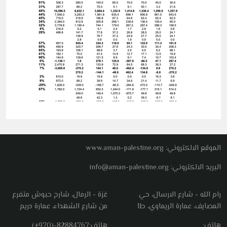
الموقع الالكتروني: www.aman-palestine.org
البريد الالكتروني: info@aman-palestine.org
رام الله - شارع الارسال، حي
غزة - الرمال، شارح حبوش متفرع
المصايف، عمارة الريماوي، ط1
من شارع الشهداء، عمارة دريم
هاتف:
هاتف:
(+970)-82884767