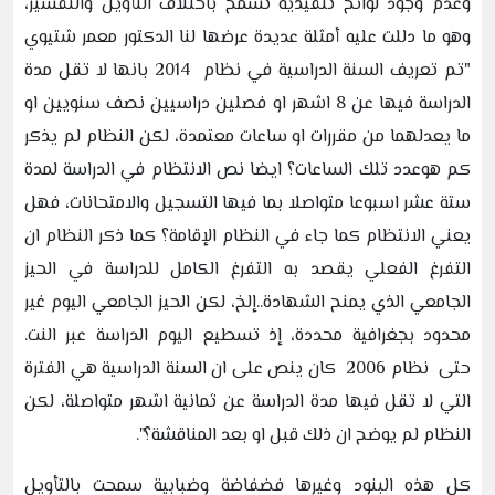
وعدم وجود لوائح تنفيذية تسمح باختلاف التأويل والتفسير،
وهو ما دللت عليه أمثلة عديدة عرضها لنا الدكتور معمر شتيوي
"تم تعريف السنة الدراسية في نظام 2014 بانها لا تقل مدة
الدراسة فيها عن 8 اشهر او فصلين دراسيين نصف سنويين او
ما يعدلهما من مقررات او ساعات معتمدة، لكن النظام لم يذكر
كم هوعدد تلك الساعات؟ ايضا نص الانتظام في الدراسة لمدة
ستة عشر اسبوعا متواصلا بما فيها التسجيل والامتحانات، فهل
يعني الانتظام كما جاء في النظام الإقامة؟ كما ذكر النظام ان
التفرغ الفعلي يقصد به التفرغ الكامل للدراسة في الحيز
الجامعي الذي يمنح الشهادة..إلخ، لكن الحيز الجامعي اليوم غير
محدود بجغرافية محددة، إذ تسطيع اليوم الدراسة عبر النت.
حتى نظام 2006 كان ينص على ان السنة الدراسية هي الفترة
التي لا تقل فيها مدة الدراسة عن ثمانية اشهر متواصلة، لكن
النظام لم يوضح ان ذلك قبل او بعد المناقشة؟".
كل هذه البنود وغيرها فضفاضة وضبابية سمحت بالتأويل