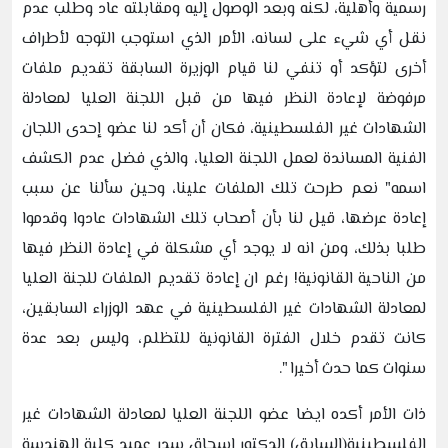
رسمية وأهلية، لكنه وبعد الوصول إليه ومقابلته عاد وطلب عدم
نقل أي شيء على لسانه، الأمر الذي استوجب التوجه لأطراف
أخرى لتؤكد أو تنفي لنا قيام الوزيرة السابقة تقديم ملفات
مرفوضة لإعادة النظر فيها من قبل اللجنة العليا لمعادلة
الشهادات غير الفلسطينية، فكان أن أكد لنا عضو إحدى اللجان
الفنية المساندة لعمل اللجنة العليا، والذي فضل عدم الكشف
اسمه" نعم طرحت تلك الملفات علينا، وحين سألنا عن سبب
إعادة عرضها، قيل لنا بأن أصحاب تلك الشهادات عادوا وقدموا
طلبا بذلك، ومن انه لا يوجد أي مشكلة في إعادة النظر فيها
من الناحية القانونية! رغم ان إعادة تقديم الملفات للجنة العليا
لمعادلة الشهادات غير الفلسطينية في عهد الوزراء السابقين،
كانت تقدم خلال الفترة القانونية للتظلم، وليس بعد عدة
سنوات كما حدث أخيرا ".
ذات الأمر أكده ايضا عضو اللجنة العليا لمعادلة الشهادات غير
الفلسطينية(السابق) الدكتور اسحاق سدر عميد كلية الهندسة