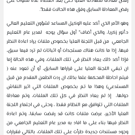
رفض معادلة شهادته العليا حتى بعد انقضاء عدة سنوات على
رفض المعادلة السابق وفق هذه الحالات فقط".
وهو الأمر الذي أكد عليه الوكيل المساعد لشؤون التعليم العالي
د.أنور زكريا، والذي أضاف" أول سؤال يوجه لمدير عام التعليم
الجامعي من قبل اللجنة العليا بخصوص ملفات يراد اعادة النظر
فيها، إذا ما كانت هناك مستجدات أو اثباتات لم ترد فيما سبق،
فإذا أكد ذلك يعاد النظر في تلك الملفات، وفي هذه الحالة إما
ان تبقي اللجنة العليا على قراراها السابق، أو أن تعود عنه (
فيتم احاطة المحكمة علما بذلك ان ردت الطعن المقدم من قبل
المستدعي) وهذا ما تم بخصوص الملفات التي اثير النقاش
حولها، إذ لم يعاد النظر في كل تلك الملفات، وتم معادلة
الملفات التي تتوافق مع النظام فقط ، وحتى في اجتماع اللجنة
العليا الأخير، عرضت ملفات كانت قد رفضت سابقا، وتم اعادة
النظر فيها بناء على ما افاد به مدير عام التعليم الجامعي من
وجود مستندات جديدة طرأت على تلك الملفات، بالتالي فقرارات