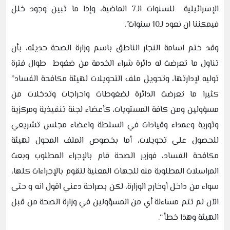
الإسرائيلية للسنوات الـ7 الماضية، وإذا ما تبين وجود خلل
فيمكننا ان نعود لـ10 سنوات”.
وقد ختم اسامة النجار الناطق باسم وزارة الصحة حديثه، بأن
تناول ما تعرضت له دائرة شراء الخدمة من ضغوط طوال فترة
توليه لإدارتها، وتحويل ملف التحويلات لهيئة مكافحة الفساد”
كثيرا ما تعرضت الدائرة لضغوطات واحراجات وتدخلات من
مسؤولين ومن كافة المستويات، كأعضاء لجنة تنفيذية ومركزية
وثورية وعمداء وقيادات في السلطة واعضاء مجلس تشريعي
للحصول على تحويلات، أما بخصوص الملف المحول لهيئة
مكافحة الفساد، فوزير الصحة قام بالإجراء المطلوب وبعث
المراسلات المطلوبة منه للجهات المعنية لتقوم بالإجراءات كلها،
سواء من داخل أوخارج الوزارة، لكن بصراحة دعني اقول انه و حتى
الآن لم تتم مساءلة أي من المسؤولين في وزارة الصحة من قبل
الهيئة وهذا خطأ “.