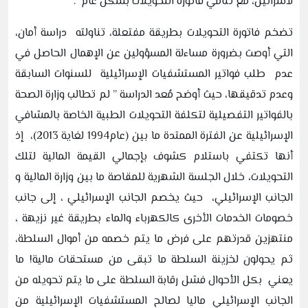
لاسرائيل، مع تنامي فاتورة التحويلات بشكل عام “.
تضخم فاتورة التحويلات بطريقة مفتعلة، تناولته دراسة أمان،
التي أوصت بضرورة مساءلة المسؤولين عن الإهمال الحاصل في
عدم طلب فواتير المستشفيات الإسرائيلية للسنوات السابقة
وعدم تدقيقها، حيث أوضح مُعد الدراسة ” لم تطالب وزارة الصحة
بالفواتير التفصيلية لتكلفة التحويلات الطبية الخاصة بالمشافي
الإسرائيلية عن الفترة الممتدة ما بين (عام1994 لغاية 2013)، إذ
أنها تكتفي باستلام كشوف بإجمالي القيمة المالية لتلك
التحويلات، خلال الجلسة الشهرية للمقاصة ما بين وزارة المالية و
الجانب الإسرائيلي، حيث يخصم الجانب الإسرائيلي ، إلى جانب
خصومات الخدمات الأخرى كالكهرباء والماء بطريقة غير نزيهة ،
منتهزين قدرتهم على فرض ما يتم خصمه من أموال السلطة،
ثم يحولون لخزينة السلطة ما تبقى من مستحقات مالية! ما
يعني بكل الأحوال فشل رقابة السلطة على ما يتم تحويله من
الجانب الإسرائيلي ماليا لصالح المستشفيات الإسرائيلية من