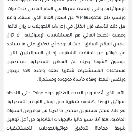
الإسرائيلي، هي تلك التي تنشر شهريا على صفحة وزارة الصحة
الإسرائيلية، والتي ارتفعت نسبها في العام الماضي ثلاث مرات،
وبنسب بلغ مجموعها14% عن اسعار العام الذي سبقه، ورغم
كل ذلك للأسف فإن الخلل في إجراءات التحويلات لا يزال قائما،
وعملية الضبط المالي مع المستشفيات الإسرائيلية لا تزال
بنفس العقم السابق، حيث لا يوجد أي تدقيق على ما يستجد
من فواتير عبر المقاصة الشهرية، إذ ان الاسرائيليين للآن
يرسلون كشوفا بديله عن الفواتير التفصيلية، ويخصمون
مستحقات المستشفيات شهريا دفعة واحدة كما يريدون
وبنفس النمط! وهذه مأساة موجوده ومستمرة”.
الأمر الذي أكده وزير الصحة الدكتور جواد عواد” حتى اللحظة
اسرائيل تزودنا بكشوف شهرية دون ارسال الفواتير التفصيلية،
مع ذلك فنحن مستمرين بفحص ما لدينا من فواتيرعن السنوات
الماضية، كما أننا نسير حاليا بالإجراءات القانونية من أجل توكيل
شركة محاماة لتدقيق فواتيرالتحويلات للمستشفيات