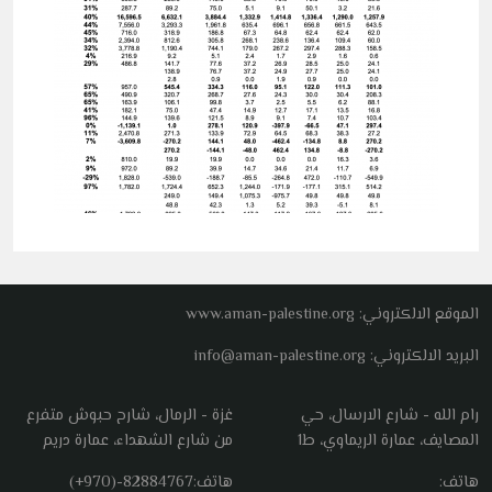
الموقع الالكتروني: www.aman-palestine.org
البريد الالكتروني: info@aman-palestine.org
رام الله - شارع الارسال، حي
غزة - الرمال، شارح حبوش متفرع
المصايف، عمارة الريماوي، ط1
من شارع الشهداء، عمارة دريم
هاتف:
هاتف:
(+970)-82884767