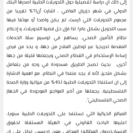
إلى ذلك ان دراسة تفصيلية حول التحويلات الطبية اصدرها البنك
الدولي في شهر حزيران الماضي ، اشارت أن71% تقريبا من
مجموع التحويلات التي دُرست، لم يكن واضحا أو موثقا فيها
سبب التحويل بشكل عام!. لذا فإن حل قضية التحويلات، و إحكام
نظام التأمين الصحي، يساهم في توسيع سلة الخدمات
المقدمة تدريجيا عبر توطين العلاج من جهة، و يحد من فرص
إساءة الإستخدام في القطاع الصحي ويجعلها قليلة من جهة
أخرى، بحيث تصبح الطريق مسدودة في وجه من يتعامل
بشكل متحيز، لأنه لا يجد منفذا في النظام، مع اهمية الاشارة
إلى ان استنفاذ التحويلات الطبية لـ40% من ميزانية وزارة الصحة
الفلسطينية، يجعلها من أكبر المواجع الموجودة في الجهاز
الصحي الفلسطيني”.
المبالغ الخيالية التي تستنفذ على التحويلات الطبية سنويا،
اعتبرها الباحث القانوني في الهيئة المستقلة لحقوق
الإنسان(ديوان المظالم) المحامي معن ادعيس، تدلل على ان