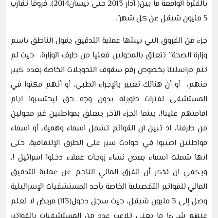
بالفترة الواقعة ما بين( آذار 2013 حتى نيسان2014)، فروقا تقارب
5 مليون شيقل عن كل شهر”.
جزء من الفروق التي بينتها عملية التدقيق يقول الناطق باسم
وزارة الصحة” تتعلق بالمحولين فعليا من طرف الوزارة، حيث لم
تتم مراسلتنا بخصوص رفع سقوف التحويلات الخاصة بعدد كبير
منهم، أو أن هنالك تغيير بالإجراء الطبي، أو أنهم مكثوا في
المستشفى لفترات طويله بدون وجه حق ليحتسبوا ايام
اقامتهم علينا!، بينما الجزء الآخر يتعلق بمواطنين غير محولين
من طرفنا، اذ تبين ان القوائم تشمل اسماء وهمية، أو اسماء
مواطنين اصيبوا في حوادث سير على الطرق الإلتفافية، حتى
انها شملت اسماء بعض نساء زوجات عملاء دخلوا اسرائيل !،
ويكفي ان نذكر أن الفرق المالي الناجم عن عملية التدقيق
المالي للفواتير التفصيلية الخاصة بأحد المستشفيات الإسرائيلية
وصل إلى 3 مليون شيقل، حيث سجل دخول(113) مريض لا نعلم
عنهم شيء! ما يعني تلاعب عدد من المستشفيات بالفواتير