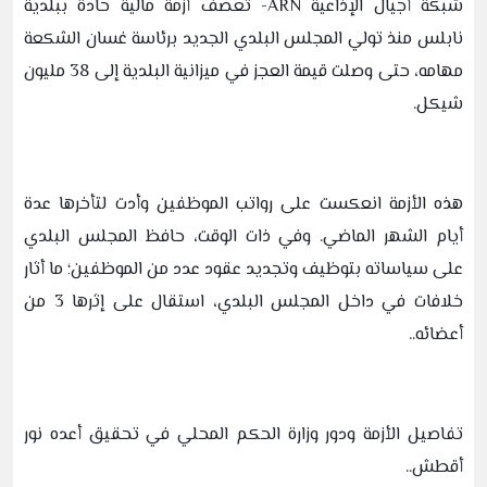
شبكة أجيال الإذاعية ARN- تعصف أزمة مالية حادة ببلدية
نابلس منذ تولي المجلس البلدي الجديد برئاسة غسان الشكعة
مهامه، حتى وصلت قيمة العجز في ميزانية البلدية إلى 38 مليون
شيكل.
هذه الأزمة انعكست على رواتب الموظفين وأدت لتأخرها عدة
أيام الشهر الماضي. وفي ذات الوقت، حافظ المجلس البلدي
على سياساته بتوظيف وتجديد عقود عدد من الموظفين؛ ما أثار
خلافات في داخل المجلس البلدي، استقال على إثرها 3 من
أعضائه..
تفاصيل الأزمة ودور وزارة الحكم المحلي في تحقيق أعده نور
أقطش..