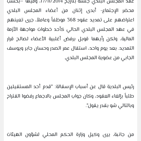
عقد المجلس البلدي جلسة بتاريخ 17/11/2014، وفيها –بحسب
محضر الإجتماع- أبدى إثنان من أعضاء المجلس البلدي
اعتراضهم على تمديد عقود 368 موظفاً وعاملاً، جرى تعينهم
في عهد المجلس البلدي الحالي كأحد خطوات مواجهة الأزمة
المالية، ولكن رأيهما قوبل برفض أغلبية الأعضاء لصالح قرار
التمديد. بعد يوم واحد، استقال عمر الصدر وحسان جابر ويوسف
الجابي من عضوية المجلس البلدي.
رئيس البلدية قال عن أسباب الإسقالة: "قدم أحد المستقيلين
طلباً بإلغاء العقود، وكان جواب المجلس بالاجماع رفضوا القتراح
وبالتالي شو بقدر يقول".
من جانبة، يرى وكيل وزارة الحكم المحلي لشؤون الهيئات