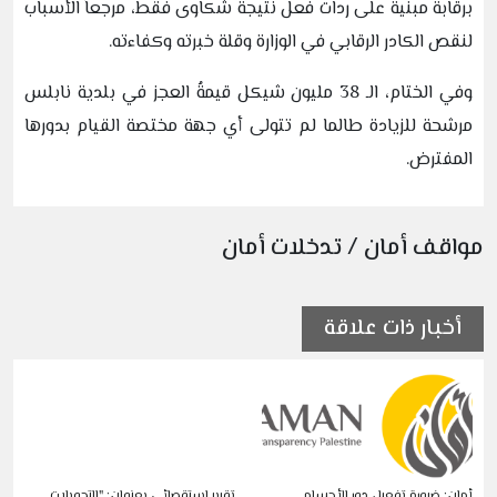
برقابة مبنية على ردات فعل نتيجة شكاوى فقط، مرجعاً الأسباب
لنقص الكادر الرقابي في الوزارة وقلة خبرته وكفاءته.
وفي الختام، الـ 38 مليون شيكل قيمةُ العجز في بلدية نابلس
مرشحة للزيادة طالما لم تتولى أي جهة مختصة القيام بدورها
المفترض.
مواقف أمان / تدخلات أمان
أخبار ذات علاقة
أمان: ضرورة تفعيل دور الأجسام
تقرير استقصائي بعنوان: "التحويلات