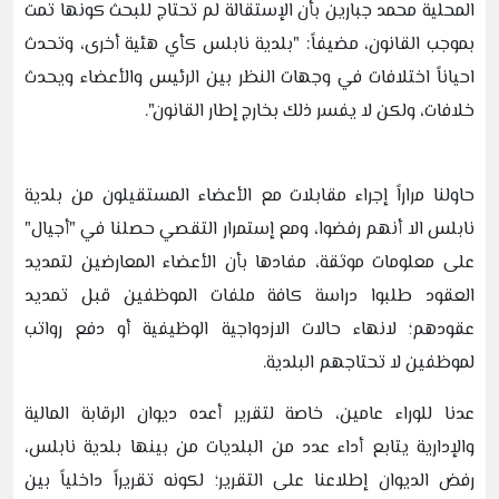
المحلية محمد جبارين بأن الإستقالة لم تحتاج للبحث كونها تمت
بموجب القانون، مضيفاً: "بلدية نابلس كأي هئية أخرى، وتحدث
احياناً اختلافات في وجهات النظر بين الرئيس والأعضاء ويحدث
خلافات، ولكن لا يفسر ذلك بخارج إطار القانون".
حاولنا مراراً إجراء مقابلات مع الأعضاء المستقيلون من بلدية
نابلس الا أنهم رفضوا، ومع إستمرار التقصي حصلنا في "أجيال"
على معلومات موثقة، مفادها بأن الأعضاء المعارضين لتمديد
العقود طلبوا دراسة كافة ملفات الموظفين قبل تمديد
عقودهم؛ لانهاء حالات الازدواجية الوظيفية أو دفع رواتب
لموظفين لا تحتاجهم البلدية.
عدنا للوراء عامين، خاصة لتقرير أعده ديوان الرقابة المالية
والإدارية يتابع أداء عدد من البلديات من بينها بلدية نابلس،
رفض الديوان إطلاعنا على التقرير؛ لكونه تقريراً داخلياً بين