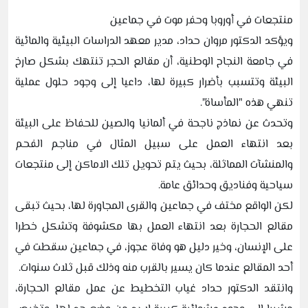
منتجعات في أوروبا وحفر موت في جماعين
ويؤكد الدكتور مروان حداد، مدير معهد الدراسات البيئية والمائية
في جامعة النجاح الوطنية، أن مقالع الحجر تنتهك بشكل صارخ
البيئة وتتسبب بأضرار كبيرة لها، داعيا إلى وجود حلول عملية
تنهي هذه "المأساة".
وتحدث عن نماذج ناجحة في ألمانيا والصين للحفاظ على البيئة
بعد انتهاء العمل على سبيل المثال في مناجم الفحم
والمنشآت المماثلة، بحيث يتم تحويل تلك الاماكن إلى منتجعات
سياحية وفناديق وحدائق عامة.
لكن الواقع مختف في جماعين والقرى المجاورة لها، بحيث تبقى
مقالع الحجارة بعد انتهاء العمل بها مكشوفة وتشكل خطرا
على الإنسان، وخير دليل هو وفاة عجوز، في جماعين سقطت في
أحد المقالع عندما كان يسير بالقرب منه وذلك قبل ثلاث سنوات.
وانتقد الدكتور حداد غياب التخطيط عن عمل مقالع الحجارة،