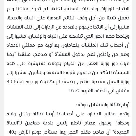
في الاتحاد العام للنقابات، إن العدد من كتب الشكاوى يرفعها
الاتحاد للوزارات والجهات المعنية، لكنها لم تحرك ساكنا ولم
تفعل شيئا من أجل وقف النتائج المدمرة على البيئة والصحة،
مشيرا إلى أن الاتحاد يقوم بالعديد من الزيارات إلى تلك المنشآت
ويلحظ حجم الضرر الذي تشكله على البيئة والإنسان، مشيرا إلى
أن أصحاب تلك المنشآت يتعاملون بمزاجية مع ممثلي الاتحاد
وهم من يأذنون لهم بدخول المنشأة أو صدهم، منتقدا أيضا
غياب دور وزارة العمل عن القيام بجولات تفتيشية على هذه
المنشآت للتأكد من تحقيق شروط السلامة والتأمين، مشيرا إلى
وزارة العمل مقصرة وتتذرع بضعف الإمكانيات ووجود فقط 40
مفتش في الضفة الغربية كلها.
أرباح هائلة واستغلال موقف
وتدمر مقالع الحجارة على أصحابها أربحا هائلة و"كل واحد
وحظه"، ويقول عصام ناظم رئيس بلدية جماعين لـ"الحياة
الجديدة" أن صاحب مقلع الحجر ربما يستأجر دونم الأرض بـ40