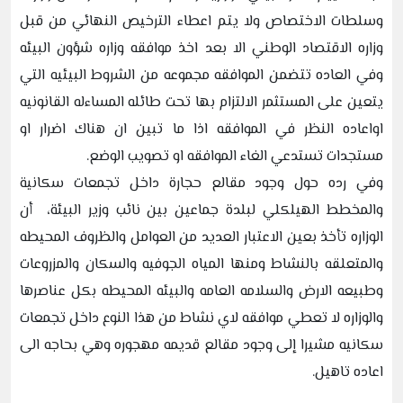
وسلطات الاختصاص ولا يتم اعطاء الترخيص النهائي من قبل
وزاره الاقتصاد الوطني الا بعد اخذ موافقه وزاره شؤون البيئه
وفي العاده تتضمن الموافقه مجموعه من الشروط البيئيه التي
يتعين على المستثمر الالتزام بها تحت طائله المساءله القانونيه
اواعاده النظر في الموافقه اذا ما تبين ان هناك اضرار او
مستجدات تستدعي الغاء الموافقه او تصويب الوضع.
وفي رده حول وجود مقالع حجارة داخل تجمعات سكانية
والمخطط الهيلكلي لبلدة جماعين بين نائب وزير البيئة، أن
الوزاره تأخذ بعين الاعتبار العديد من العوامل والظروف المحيطه
والمتعلقه بالنشاط ومنها المياه الجوفيه والسكان والمزروعات
وطبيعه الارض والسلامه العامه والبيئه المحيطه بكل عناصرها
والوزاره لا تعطي موافقه لاي نشاط من هذا النوع داخل تجمعات
سكانيه مشيرا إلى وجود مقالع قديمه مهجوره وهي بحاجه الى
اعاده تاهيل.