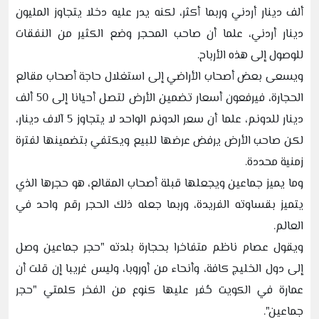
ألف دينار أردني وربما أكثر، لكنه يدر عليه دخلا يتجاوز المليون
دينار أردني، علما أن صاحب المحجر وضع الكثير من النفقات
للوصول إلى هذه الأرباح.
ويسعى بعض أصحاب الأراضي إلى استغلال حاجة أصحاب مقالع
الحجارة، فيرفعون أسعار تضمين الأرض لتصل أحيانا إلى 50 ألف
دينار للدونم، علما أن سعر الدونم الواحد لا يتجاوز 5 آلاف دينار،
لكن صاحب الأرض يرفض عرضها للبيع ويكتفي بتضمينها لفترة
زمنية محددة.
وما يميز جماعين ويجعلها قبلة أصحاب المقالع، هو حجرها الذي
يتميز بقساوته الفريدة، وربما جعله ذلك الحجر رقم واحد في
العالم.
ويقول عصام ناظم متفاخرا بحجارة بلدته "حجر جماعين وصل
إلى دول الخليج كافة، وأنحاء من أوروبا، وليس غريبا إن قلت أن
عمارة في الكويت حُفر عليها كنوع من الفخر كلمتي "حجر
جماعين".