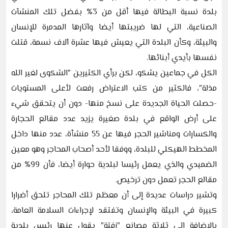
بلدة نسبة البطالة فيها أقل من 3% بفضل تلك المنشآت
الصناعية، التي لها ضريبتها أيضا وآثارها المدمرة للإنسان
والبيئة، وكأن البلدة التي يعيش فيها عشرة آلاف نسمة، قتلت
نفسها بأيدي أبنائها.
الكل في جماعين يشكو، لكن برأي الكثيرين "الشكوى لغير الله
مذلة"، فالكثير من كتب الاعتراض رفعت لأعلى المستويات
-حصلت الحياة الجديدة على نسخ منها- دون أن يتحقق شيء
على أرض الواقع في بلدة صغيرة يزيد عدد مقالع الحجارة
والكسارات ومناشير الحجر فيها عن 55 منشأة، عدد منها داخل
المخطط الهيكلي للبلدة، ووفقا لأحد أصحاب المحاجر وهو معين
الضميدي والذي يعمل رئيسا لبلدية حوارة أيضا، فأن 99% من
مقالع الحجر تعمل دون ترخيص.
وتشير دراسات عديدة إلى أن معظم تلك المحاجر تلحق أضرارا
كبيرة في البيئة والإنسان وتفتقد لإجراءات السلامة العامة،
بالإضافة إلى ثلاثة مصانع "زفتة" يقول عنها رئيس بلدية