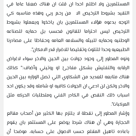
المستثمرين ولا اظلم احدا ان قلت ان هناك ضعفا عاما في
التقيد بشروط الترخيص الا من رحم ربي وهذه مناسبه كي
اتوجه بدعوه هؤلاء المستثمرين بان ياخذوا ويعملوا بشروط
الترخيص ليس احتراما للقانون فحسب بل حمايه للصناعه
الوطنيه وحمايه للبيئه والسلامه العامه وحفاظا على مصادرنا
الطبيعيه وحدا للتلوث وتقليصا للاضرار قدر الامكان".
ونوه المطور إلى وجود جولات بين الحين والاخر سواء لاغراض
الرقابه والتفتيش بشكل مفاجئ او روتيني وأضاف:" كذلك
هناك متابعه للعديد من الشكاوي التي تصل الوزاره بين الحين
والاخر ولكن لن ادعي ان الجولات كافيه او شامله وقد يكون احد
اسباب ذلك النقص في الكادر الفني ومتطلبات الحركه مثل
المركبات".
وإشار المطور إلى نقطة لا يلتزم بها الكثير من أصحاب مقالع
الحجارة وهي أن هناك شرط يوضع على المستثمر بان يقوم
باعاده تاهيل المقلع حسب الاصول على حسابه، موضحا أن