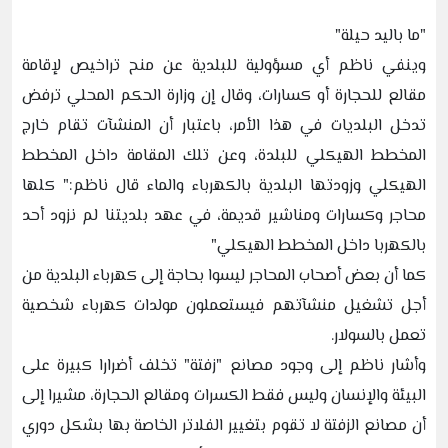
"ما باليد حيلة"
وينفي ناظم أي مسؤولية للبلدية عن منح تراخيص لإقامة
مقالع للحجارة أو كسارات، وقال إن وزارة الحكم المحلي ترفض
تدخل البلديات في هذا الأمر، باعتبار أن المنشآت تقام خارج
المخطط الهيكلي للبلدة، وعن تلك المقامة داخل المخطط
الهيكلي وزودتها البلدية بالكهرباء والماء قال ناظم:" كلها
محاجر وكسارات ومناشير قديمة، في عهد بلديتنا لم نزود أحد
بالكهربا داخل المخطط الهيكلي"
كما أن بعض أصحاب المحاجر ليسوا بحاجة إلى كهرباء البلدية من
أجل تشغيل منشآتهم فيستعملون مولدات كهرباء شخصية
تعمل بالسولار.
وأشار ناظم إلى وجود مصانع "زفتة" تخلف أضرارا كبيرة على
البيئة والإنسان وليس فقط الكسرات ومقالع الحجارة، مشيرا إلى
أن مصانع الزفتة لا تقوم بتغيير الفلاتر الخاصة بها بشكل دوري