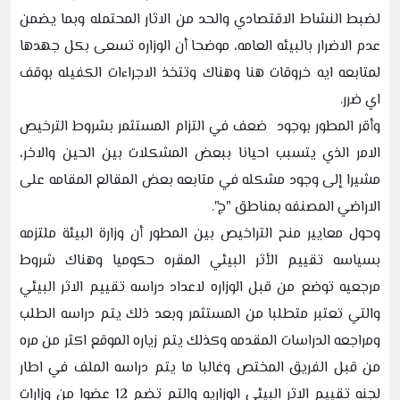
لضبط النشاط الاقتصادي والحد من الاثار المحتمله وبما يضمن
عدم الاضرار بالبيئه العامه، موضحا أن الوزاره تسعى بكل جهدها
لمتابعه ايه خروقات هنا وهناك وتتخذ الاجراءات الكفيله بوقف
اي ضرر.
وأقر المطور بوجود ضعف في التزام المستثمر بشروط الترخيص
الامر الذي يتسبب احيانا ببعض المشكلات بين الحين والاخر،
مشيرا إلى وجود مشكله في متابعه بعض المقالع المقامه على
الاراضي المصنفه بمناطق "ج".
وحول معايير منح التراخيص بين المطور أن وزارة البيئة ملتزمه
بسياسه تقييم الأثر البيئي المقره حكوميا وهناك شروط
مرجعيه توضع من قبل الوزاره لاعداد دراسه تقييم الاثر البيئي
والتي تعتبر متطلبا من المستثمر وبعد ذلك يتم دراسه الطلب
ومراجعه الدراسات المقدمه وكذلك يتم زياره الموقع اكثر من مره
من قبل الفريق المختص وغالبا ما يتم دراسه الملف في اطار
لجنه تقييم الاثر البيئي الوزاريه والتم تضم 12 عضوا من وزارات