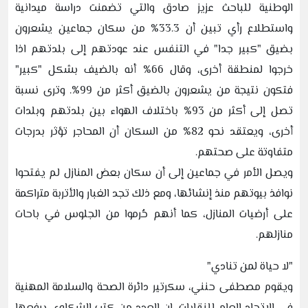
الوطنية للباحث عزيز صادق والتي تضمنت دراسة ميدانية
واستطلاع رأي تبين أن 33.3% من سكان جماعين يشعرون
بضيق "كبير جدا" في التنفس عند عودتهم إلى بلدتهم اذا
خرجوا لمنطقة أخرى، وقال 66% أنه بالضيف بشكل "كبير"
فتكون نتيجة من يشعرون بالضيق أكثر من 99%. وترى نسبة
تصل إلى أكثر من 93% باختلاف الهواء بين بلدتهم وبلدات
أخرى، ويعتقد نحو 82% من السكان أن المحاجر تؤثر بدرجات
متفاوتة على صحتهم.
ويصل الأمر في جماعين إلى أن سكان بعض المنازل لم يفتحوا
نوافذ بيوتهم منذ إنشائها، ومع ذلك تجد الغبار والأتربة متراكمة
على أرضيات المنازل، كما أنهم حُرموا من الجلوس في باحات
منازلهم.
"لا حياة لمن تنادي"
ويقوم مصطفى حنني، سكرتير دائرة الصحة والسلامة المهنية