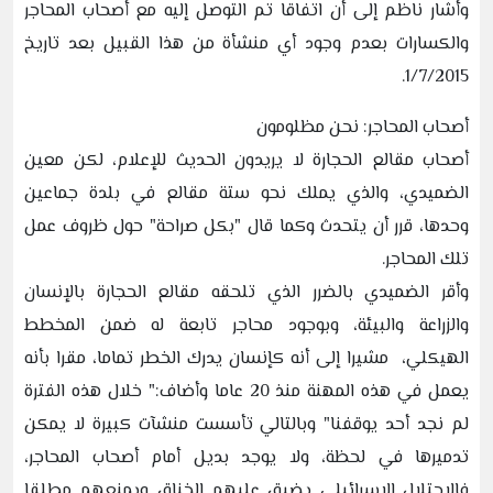
وأشار ناظم إلى أن اتفاقا تم التوصل إليه مع أصحاب المحاجر
والكسارات بعدم وجود أي منشأة من هذا القبيل بعد تاريخ
1/7/2015.
أصحاب المحاجر: نحن مظلومون
أصحاب مقالع الحجارة لا يريدون الحديث للإعلام، لكن معين
الضميدي، والذي يملك نحو ستة مقالع في بلدة جماعين
وحدها، قرر أن يتحدث وكما قال "بكل صراحة" حول ظروف عمل
تلك المحاجر.
وأقر الضميدي بالضرر الذي تلحقه مقالع الحجارة بالإنسان
والزراعة والبيئة، وبوجود محاجر تابعة له ضمن المخطط
الهيكلي، مشيرا إلى أنه كإنسان يدرك الخطر تماما، مقرا بأنه
يعمل في هذه المهنة منذ 20 عاما وأضاف:" خلال هذه الفترة
لم نجد أحد يوقفنا" وبالتالي تأسست منشآت كبيرة لا يمكن
تدميرها في لحظة، ولا يوجد بديل أمام أصحاب المحاجر،
فالاحتلال الإسرائيلي يضيق عليهم الخناق ويمنعهم مطلقا