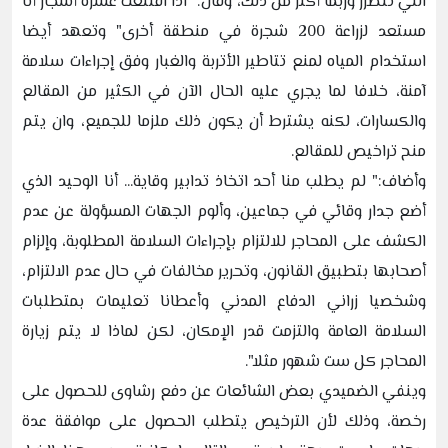
التي تتضرر وربما أكثر من ذلك، وقال:" اذا اقتلعت عشرة أشجار أنا
مستعد لزراعة 200 شجرة في منطقة أخرى" وتعهد أيضا
استخدام المياه لمنع تتاطير الأتربة والغبار وفق إجراءات سلامة
آمنة، خلافا لما يجري عليه الحال الآن في الكثير من المقالع
والكسارات، لكنه يشترط أن يكون ذلك ملزما للجميع، وان يتم
منح تراخيص للمقالع.
وأضاف:" لم يطلب منا أحد اتخاذ تدابير وقاية... أنا الوحيد الذي
أضع جدار وقائي في جماعين، وألوم الجهات المسؤولة عن عدم
الكشف على المحاجر للالتزام بإجراءات السلامة المطلوبة، وإلزام
أصحابها بتطبيق القانون، وتحرير مخالفات في حال عدم الالتزام،
وشخصيا زراني الدفاع المدني وأعطانا تعليمات بمتطلبات
السلامة العامة والتزمت قدر الإمكان، لكن لماذا لا يتم زيارة
المحاجر كل ست شهور مثلا".
وينفي الضميدي بعض الشائعات عن دفع رشاوى للحصول على
رخصة، وذلك لأن الترخيص يتطلب الحصول على موافقة عدة