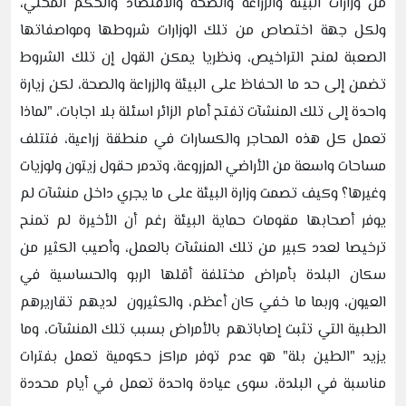
من وزارات البيئة والزراعة والصحة والاقتصاد والحكم المحلي،
ولكل جهة اختصاص من تلك الوزارات شروطها ومواصفاتها
الصعبة لمنح التراخيص، ونظريا يمكن القول إن تلك الشروط
تضمن إلى حد ما الحفاظ على البيئة والزراعة والصحة، لكن زيارة
واحدة إلى تلك المنشآت تفتح أمام الزائر اسئلة بلا اجابات، "لماذا
تعمل كل هذه المحاجر والكسارات في منطقة زراعية، فتتلف
مساحات واسعة من الأراضي المزروعة، وتدمر حقول زيتون ولوزيات
وغيرها؟ وكيف تصمت وزارة البيئة على ما يجري داخل منشآت لم
يوفر أصحابها مقومات حماية البيئة رغم أن الأخيرة لم تمنح
ترخيصا لعدد كبير من تلك المنشآت بالعمل، وأصيب الكثير من
سكان البلدة بأمراض مختلفة أقلها الربو والحساسية في
العيون، وربما ما خفي كان أعظم، والكثيرون لديهم تقاريرهم
الطبية التي تثبت إصاباتهم بالأمراض بسبب تلك المنشآت، وما
يزيد "الطين بلة" هو عدم توفر مراكز حكومية تعمل بفترات
مناسبة في البلدة، سوى عيادة واحدة تعمل في أيام محددة