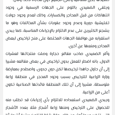
تنفيذها بكل شفافية وعلى الجميع دون محاباة لأحد، وقال:"
ويلقي الضميدي باللوم على الجهات الرسمية في وجود
انتهاكات من قبل المحاجر والكسارات، وذلك لعدم وجود جولات
تفتيشية دورية وعدم وجود عقوبات بشأن المخالفات وهو ما
يشجع الكثيرين على عدم الالتزام بالإجراءات المناسبة، كما يبدي
استغرابه من موافقة الجهات المختصة على منح تراخيص لبعض
المحاجر ومنعها عن أخرى.
وأقر الضميدي صاحب مقالع حجارة وصلت منتجاتها لعشرات
الدول، بانه اضطر للعمل بدون تراخيص في بعض مقالعه مشيرا
إلى أن حاول جاهدا ترخيصها لكن دون جدوى، واصطدم بمعارضة
وزارة الزراعية للترخيص بسبب وجود المحجر في منطقة زراعة
متوسطة، مشيرا إلى أن تلك المنطقة فائدتها الصناعية تكون
أعلى من الزراعية.
ويبدي الضميدي استعداده للالتزام بأي إجراءات قد تطلب منه
للحصول على الترخيص ومنها زراعة أشجار مثلا بعدد الأشجار