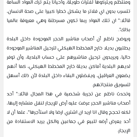
ومنتظم ويتركوها لفترات طويلة، وأحيانا يتم ترك المواد السامة
تتسرب بدون اي فلاتر ما يشكل خطرا كبيرا على صحة الانسان،
قائلا:" ان تلك المواد ربما تكون مسرطنة وهي معروفة عالميا
بذلك".
ويوضح ناظم أن أصحاب مناشير الحجر الموجودة داخل البلدة
يطلبون بديلا خارج المخطط الهيكلي لترحيل المناشير الموجودة
حاليا، ويريدون ترحيل مناشيرهم على حساب البلدية، وأن توفر
لديهم البلدية أماكن بديلة خارج المخطط الهيكلي، كما أنهم
يضعون العراقيل، ويفضلون البقاء داخل البلدة لأن ذلك أسهل
لتسويق منتجاتهم.
وتحدث ناظم عن تجربة شخصية في هذا المجال قائلا:" أحد
أصحاب مناشير الحجر عرضت عليه أرض للإيجار لنقل منشاره إليها،
لكنه تحجج وقال انا اريد ان اشتري ارضا ولا استأجرها"، علما أن لا
أحد يعرض أرضه للبيع في جماعين والكل يريد الاستفادة من
الإيجار.