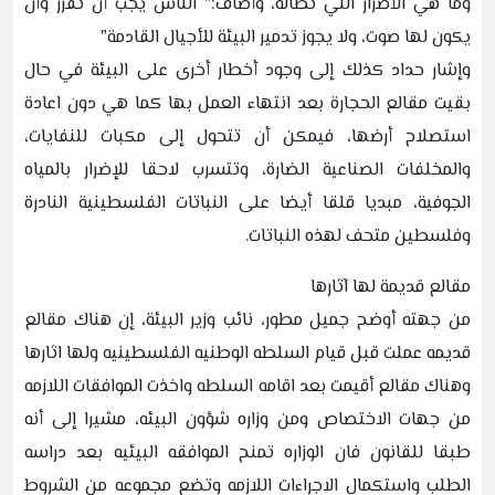
وما هي الأضرار التي تطاله، وأضاف:" الناس يجب أن تقرر وأن
يكون لها صوت، ولا يجوز تدمير البيئة للأجيال القادمة"
وإشار حداد كذلك إلى وجود أخطار أخرى على البيئة في حال
بقيت مقالع الحجارة بعد انتهاء العمل بها كما هي دون اعادة
استصلاح أرضها، فيمكن أن تتحول إلى مكبات للنفايات،
والمخلفات الصناعية الضارة، وتتسرب لاحقا للإضرار بالمياه
الجوفية، مبديا قلقا أيضا على النباتات الفلسطينية النادرة
وفلسطين متحف لهذه النباتات.
مقالع قديمة لها آثارها
من جهته أوضح جميل مطور، نائب وزير البيئة، إن هناك مقالع
قديمه عملت قبل قيام السلطه الوطنيه الفلسطينيه ولها اثارها
وهناك مقالع أقيمت بعد اقامه السلطه واخذت الموافقات اللازمه
من جهات الاختصاص ومن وزاره شؤون البيئه، مشيرا إلى أنه
طبقا للقانون فان الوزاره تمنح الموافقه البيئيه بعد دراسه
الطلب واستكمال الاجراءات اللازمه وتضع مجموعه من الشروط