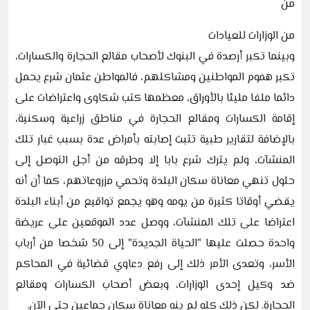
من
من الوزارات للعيادات
وبينما تكبر أرصدة في البنوك لأصحاب مقالع الحجارة والكسارات،
تكبر هموم المواطنين ومشاكلهم، فالمواطن عثمان شرع يحمل
دائما ملفا مليئا بالأوراق، معظمها كتب شكاوى واعتراضات على
إقامة الكسارات ومقالع الحجارة في مناطق زراعية وسكنية،
بالإضافة لتقارير طبية تثبت إصابته بأمراض عدة بسبب غبار تلك
المنشآت، ولم يترك شرع بابا إلا وطرقه من أجل التوصل إلى
حلول تنهي معاناة سكان البلدة وتحمي مزروعاتهم، كما أن أنه
يقضي أوقاتا كثيرة من يومه وهو يجمع تواقيع من أبناء البلدة
اعتراضا على تلك المنشآت، ووصل عدد الموقعين على عريضة
واحدة حصلت عليها "الحياة الجديدة" إلى 50 شخصا من أرباب
الأسر، وتعدى الأمر ذلك إلى رفع دعاوي قضائية في المحاكم
ضد وكيل إحدى الوزارات، وبعض أصحاب الكسارات ومقالع
الحجارة. لكن ذلك كله لم ينه معاناة سكان جماعين حتى الآن.