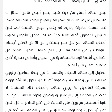
تحقيق – بشار دراغمة – الحياة الجديدة- 2013
ليس هناك أجمل من بيت شيد بحجر أبيض قاس، تمتاز به
فلسطين عن غيرها، يبلغ سعر المتر المربع الواحد منه بالمتوسط
نحو خمسة دولارات وتزيد، قد يكون رخيص بالنسبة لك، لكن
كثيرين يدفعون ثمنه غالياً جداً، فبينما تدخل الأموال لجيوب
أصحاب المقالع مع كل حجر يستخرج من الأرض تدخل أجسام
المواطنين في المنطقة التي يتم فيها العمل العديد من
الأمراض، أقلها الربو والحساسية في العيون وأمراض صدرية أخرى
وربما ما خفي كان أعظم.
الدخول إلى مقالع الحجارة والكسارات في بلدة جماعين جنوبي
مدينة نابلس ربما لا يقل صعوبة أحيانا عن دخول منشأة نووية
لمعرفة تفاصيل ما يجري هناك، وأصحاب تلك المنشآت لا
يفضلون الحديث إلى الإعلام ويرفضون وجود الكاميرا، وإذا ما
لقوا أنفسهم مجبرين على الحديث فإن "خير الكلام ما قل، لكن
دون أن يدل"، و"دبلوماسية البزنس" هي الصفة السائدة في