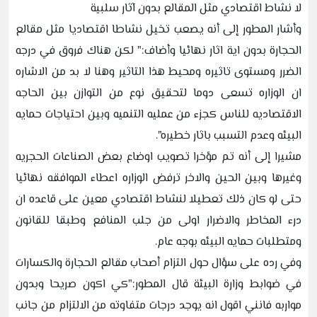
لا نشاط اقتصادي مثل المقالع بدون آثار سلبية
وأشار المطور إلى أنه يصعب تخيل نشاطا اقتصاديا مثل مقالع
الحجارة بدون اية اثار نهائيا وأضاف:" لكن هناك فروق في درجه
الضرر ومستوى تاثيره ومحيط هذا التاثير وهنا لا بد من الاشاره
ان الوزاره تسعى دوما لتحقيق نوع من التوازن بين الحاجه
الاقتصاديه للناس كجزء من عمليه التنميه وبين احتياجات حمايه
البيئه وعدم التسبب باثار خطيره".
مشيرا إلى أنه تم مؤخرا تصويب اوضاع بعض الصناعات الحجريه
وغيرها وبين الحين والاخر ترفض الوزاره اعطاء الموافقه نهائيا
حتى لو كان ذلك تعطيلا لنشاط اقتصادي معين على قاعده ان
درء المخاطر والاضرار اولى من جلب المنافع وطبقا للقانون
ومتطلبات حمايه البيئه بوجه عام.
وفي رده على سؤال حول التزام أصحاب مقالع الحجارة والكسارات
في ضوابط وزارة البيئة قال المطور:"كي اكون صريحا وبدون
مواربه فانني اقول انه يوجد درجات متفاوته من الالتزام من جانب