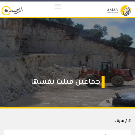
جماعين قتلت نفسها
الرئيسية »