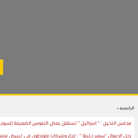
الرئيسية »
مجلس النخيل : " اسرائيل " تستغل بعض النفوس الضعيفة لتسويق
رجل الاعمال "سمير حليلة " : تجار وشركات متورطون في تبييض منتجا