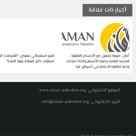
أخبار ذات علاقة
أمان: ضرورة تفعيل دور الأجسام التمثيلية
تقرير استقصائي بعنوان: "التحويلات الط
لتشديد الرقابة وضبط الأسعار واتخاذ اجراءات
استنزاف دائم لموازنة وزارة الصحة"
رادعة لظاهرة الاحتكار في أسواق غزة
الموقع الالكتروني: www.aman-palestine.org
البريد الالكتروني: info@aman-palestine.org