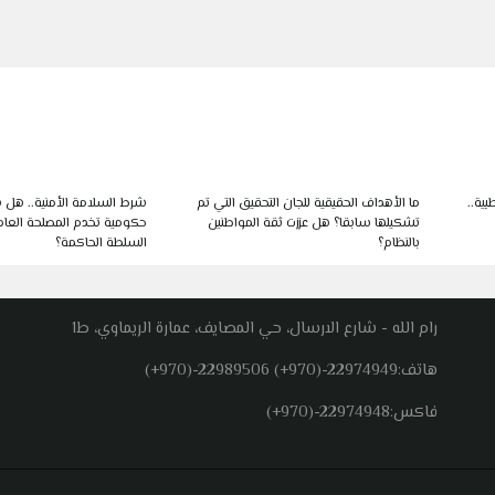
بية..
ما الأهداف الحقيقية للجان التحقيق التي تم
شرط السلامة الأمنية.. هل
تشكيلها سابقا؟ هل عززت ثقة المواطنين
حكومية تخدم المصلحة العام
بالنظام؟
السلطة الحاكمة؟
رام الله - شارع الارسال، حي المصايف، عمارة الريماوي، ط1
هاتف:
(+970)-22989506 (+970)-22974949
فاكس:
(+970)-22974948