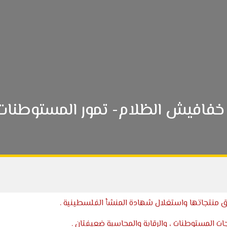
خفافيش الظلام- تمور المستوطنات
 منتجاتها واستغلال شهادة المنشأ الفلسطينية .
ت المستوطنات ، والرقابة والمحاسبة ضعيفتان .