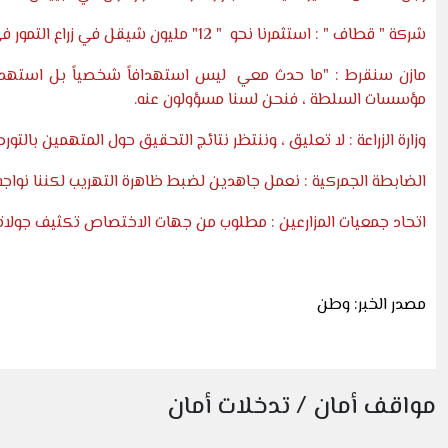
شركة " قطاف " : استثمرنا نحو " 12" مليون شيقل في زراع التمور في الاغوار ومشهود لنا بالوطنية ونملك من الوثائق التي تدحض كل ما أثير حولنا
مازن سنقرط : "ما حدث معي ليس استهدافاً شخصياً بل استهدافٌ 
مؤسسات السلطة ، فنحن لسنا مسؤولون عنه.
وزارة الزراعة : لا تعليق ، وننتظر نتائج التحقيق حول المتهمين بال
الضابطة الجمركية : نعمل جاهدين لضبط ظاهرة التهريب لكننا نواجه
اتحاد جمعيات المزارعين : مطلوب من جهات الاختصاص تكثيف جولاتها 
مصدر الخبر: وطن
مواقف أمان / تدخلات أمان