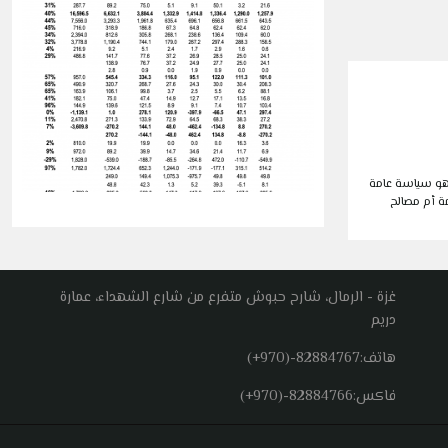
 هو سياسة عامة
ة أم مصالح
غزة - الرمال، شارح حبوش متفرع من شارع الشهداء، عمارة
دريم
هاتف:
(+970)-82884767
فاكس:
(+970)-82884766