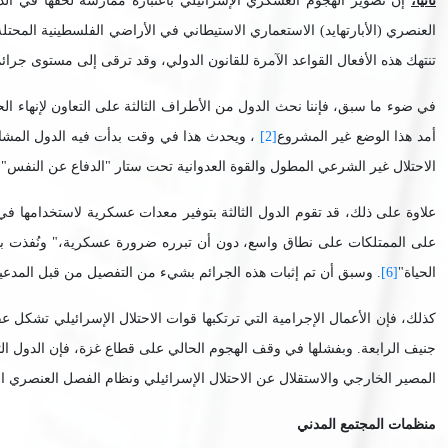
ثانياً،
إن تصوير الهجوم العسكري الإسرائيلي باعتباره ممارسة لحقها في ال
العنصري (الأبارتهايد) الاستعماري الاستيطاني في الأراضي الفلسطينية المحتل
تنتهك هذه الأفعال القواعد الآمرة للقانون الدولي، وقد ترقى إلى مستوى جر
في ضوء ما سبق، فإننا نحث الدول من الأطراف الثالثة على التعاون لإنهاء الح
أمد هذا الوضع غير المشروع
[2]
، ويحدث هذا في وقت بدأت فيه الدول المشارك
الاحتلال غير الشرعي المطول والقوة العدوانية تحت ستار "الدفاع عن النفس".
علاوة على ذلك، قد تقوم الدول الثالثة بتوفير معدات عسكرية لاستخدامها في 
على الممتلكات على نطاق واسع، دون أن تبرره ضرورة عسكرية،" ونُفذت 
الحياة"
[6]
. وسبق أن تم إثبات هذه الجرائم بشيء من التفصيل من قبل المدعية ال
كذلك، فإن الأعمال الإجرامية التي ترتكبها قوات الاحتلال الإسرائيلي تشكل 
جنيف الرابعة. وبفشلها في وقف الهجوم الحالي على قطاع غزة، فإن الدول الثا
المصير الخارجي والاستقلال عن الاحتلال الإسرائيلي ونظام الفصل العنصري ا
منظمات المجتمع المدني