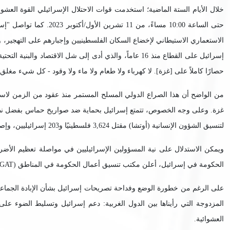
الاستعماري الاستيطاني لإخضاع السكان الفلسطينيين وإجبارهم على التهجير،
حصارًا كاملاً على [غزة]. لا كهرباء ولا طعام ولا ماء ولا وقود - كل شيء مغ
من الواضح أن هذا الصراع الدولي المسلح المستمر منذ عقود من الزمن لاس
لتنسيق الشؤون الإنسانية (أوتشا) مقتل 3,624 فلسطينيًا و203 إسرائيليين، وإصابة 103,207 فلسطينيًا و4,642 إسرائيليًا.
ويمكن الاستدلال على نية المسؤولين الإسرائيليين في مواصلة تعظيم الأضر
الحكومة في إسرائيل، أعلن مكتب تنسيق أعمال الحكومة في المناطق (
GAT
على الرغم من خطورة الوضع وفداحة تصريحات إسرائيل بشأن الإبادة الجماعية، و
المزدوجة التي رأيناها بين الدول الغربية: دعم إسرائيل وتسليط الضوء على ا
العشوائية.