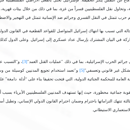
دفاع عن النفس ينكر الحقيقة: فإسرائيل تحتل بالفعل الأراضي الفلسطينية
ة، وتحاول نقل الفلسطينيين قسراً من غزة، بما في ذلك من خلال بيئات قهرية، 
ائم حرب تتمثل في النقل القسري وجرائم ضد الإنسانية تتمثل في التهجير والاض
الة التي تسبب بها انتهاك إسرائيل المتواصل للقواعد القطعية في القانون الدول
ة في البيان المشترك بإرسال عداد عسكري إلى إسرائيل. وعلى الدول كذلك الت
جرائم الحرب الإسرائيلية، بما في ذلك "عمليات القتل العمد"
[3]
، و"التسبب ع
بشكل غير قانوني وتعسفي"
[5]
و"تعمد استخدام تجويع المدنيين كوسيلة من وسا
عامة للمحكمة الجنائية الدولية، التي فتحت تحقيقا بناء على “أدلة دامغة” على ا
عقوبة جماعية محظورة، حيث إنها تستهدف المدنيين الفلسطينيين الأبرياء بسبب أ
لثة تنتهك التزاماتها باحترام وضمان احترام القانون الدولي الإنساني، وتطي
لاستعماري الاستيطاني.