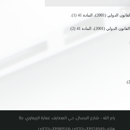
)، المادة 41 (1).
2)، المادة 41 (2).
.
رام الله - شارع الارسال، حي المصايف، عمارة الريماوي، ط1
هاتف:
(+970)-22989506 (+970)-22974949