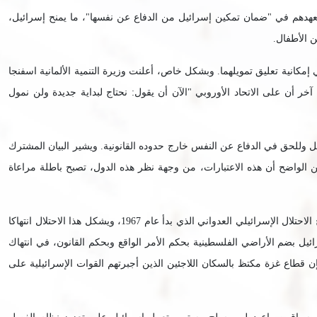
وفرنسا بيانا مشتركا في 9 تشرين الأول/أكتوبر 2023 شجبت فيه علنا هجمات حماس وتعهدهم في "ضمان تمكين إسرائيل من الدفاع عن نفسها"، ما يمنح إسرائيل،
كانية تعليق تمويلهما. وبشكل خاص، أعلنت وزيرة التنمية الألمانية اسفنجا
 أن على الاتحاد الأوروبي "الآن أن يقول: نحتاج لبداية جديدة ولن نمول
قل وللحق في الدفاع عن النفس خارج حدوده القانونية. ويشير البيان المشترك
ن الواضح أن هذه الاعتبارات، من وجهة نظر هذه الدول، تصبح باطلة مراعاة
إنه يتجاهل تماما الأسباب الجذرية للصراع. حماس وحركات المقاومة الفلسطينية الأخرى هي نتاج الاحتلال الإسرائيلي العدواني الذي بدأ عام 1967، ويشكل هذا الاحتلال انتهاكا
ئيل بضم الأراضي الفلسطينية بحكم الأمر الواقع وبحكم القانون، في انتهاك
قطاع غزة مكتظ بالسكان اللاجئين الذين أجبرتهم القوات الإسرائيلية على