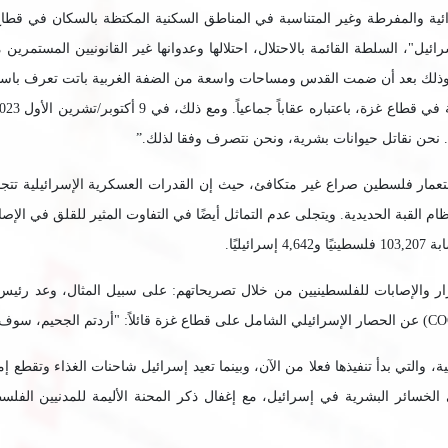
 وذلك بعد أن ضمت القدس ومساحات واسعة من الضفة الغربية باتت تعرف باسم 
لق. نحن نقاتل حيوانات بشرية، ونحن نتصرف وفقا لذلك
”.
تعمار فلسطين صراع غير متكافئ، حيث إن القدرات العسكرية الإسرائيلية تت
ار والإصابات للفلسطينيين من خلال تصريحاتهم: على سبيل المثال، وعد رئيس 
CO
) عن الحصار الإسرائيلي الشامل على قطاع غزة قائلاً: "أردتم الجحيم، سوف 
التي بدأ تنفيذها فعلا من الآن، وبينما تعيد إسرائيل شاحنات الغذاء وتقطع إم
لخسائر البشرية في إسرائيل، مع إغفال ذكر المحنة الأليمة للمدنيين الفلسطي