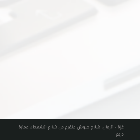
غزة - الرمال، شارح حبوش متفرع من شارع الشهداء، عمارة
دريم