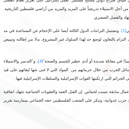
 في سياق صراع دولي مسلح مستمر. تعمل إسرائيل على تعزيز نظام الفصل
من أجل الاستيلاء تدريجياً على المزيد والمزيد من أراضي فلسطين التاريخية.
طهاد والفصل العنصري
.
ي
[1]
. وتشتمل التزامات الدول الثالثة أيضا على الإحجام عن المساعدة في مد
زام بالتعاون لوضع حد لهذا السلوك غير المشروع، بدلا من إطالته وتبييض
مدًا في معاناة شديدة أو أذى خطير للجسم والصحة"
[4]
، و"التدمير والاستيلاء
ئل الحرب من خلال حرمانهم من المواد التي لا غنى عنها لبقائهم على قيد
لجرائم التي ارتكبتها القوات الإسرائيلية والسلطات الإسرائيلية فيها.
عمال سابقة نسبت لحماس. إن القتل العمد والعقوبات الجماعية تنتهك اتفاقية
ل أمد حرب عدوانية، وتنكر على الشعب الفلسطيني حقه الجماعي بممارسة تقرير