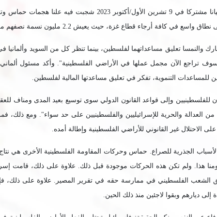
ومع هذا كله، أصدرت الولايات المتحدة مع بريطانيا وألمانيا وإيطاليا 
فة أرجاء قطاع غزة، حيث يعيش 2.2 مليون نسمة نصفهم من الأطفال.
والنمسا تعليق مساعداتهما لفلسطين، بينما تنظر كل من السويد وألمانيا في إم
ف تراجع الآن مجمل عملها في الأراضي الفلسطينية". وأكد مسئول ألماني آخر
حين للمساعدات التنموية، تفكر في تعليق مساعدتها المالية لفلسطين.
نسان للفلسطينيين وإلى قواعد القانون الدولي سوى توسيع بعيد المدى ومناف للع
 من العدالة والحرية للإسرائيليين والفلسطينيين على حد سواء". ومع ذلك، فم
لى الاحتلال غير القانوني للأراضي الفلسطينية وإطالة أمده.
يومنا هذا. ولم تكن هذه الحركات موجودة قبل ذلك. علاوة على ذلك، قامت إسرا
حق الشعب الفلسطيني في ممارسة حقه في تقرير المصير. علاوة على ذلك، فإن 