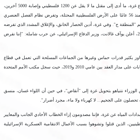
خلال الأيام الستة الماضية؛ استخدمت قوات الاحتلال الإسرائيلي القوة العشوائية والمفرطة وغير المتناسبة في المناطق السكنية المكتظة بالسكان في قطاع غزة، ما أدى إلى مقتل ما لا يقل عن 1200 فلسطيني وإصابة 5000 آخرين،
حتى الساعة 10:00 مساءً، من 11 تشرين الأول/أكتوبر 2023. كما تواصل "إسرائيل"، السلطة القائمة بالاحتلال، احتلالها وعدوانها غير القانونيين المستمرين منذ 56 عامًا على الأرض الفلسطينية المحتلة، وتفرض نظام الفصل العنصري
"المنطقة ج". وفي غزة، أدين الحصار الخانق، والإغلاق المشدد الذي تفرضه
إسرائيل على القطاع منذ 16 عاماً، والذي أدى إلى شل الاقتصاد والبنية التحتية في قطاع غزة، باعتباره عقاباً جماعياً. ومع ذلك، في 9 أكتوبر/تشرين الأول 2023، أعلن يوآف غالانت، وزير الدفاع الإسرائيلي، عن حرب شاملة: "إننا نفرض
جاوز بكثير قدرات حماس وغيرها من الجماعات المسلحة التي تعمل في قطاع
غزة. وعلى وجه الخصوص، تتمتع إسرائيل بحماية ضد صواريخ حماس بفضل نظام القبة الحديدية. ويتجلى عدم التماثل أيضًا في التفاوت المثير للقلق في الإصابات على مدار العقد بين عامي 2010 و2019، حيث سجل مكتب الأمم المتحدة
الوزراء نتنياهو بتحويل غزة إلى "أنقاض"، في حين أن اللواء غسان، منسق
تحصلون على الجحيم... لا كهرباء ولا ماء، مجرد أضرار".
دادات المياه عن غزة، فإننا مصدومون إزاء الخطاب الأحادي الجانب والمعايير
نيين، الذين قتلوا وتشوهوا بسبب الأعمال الانتقامية العسكرية الإسرائيلية