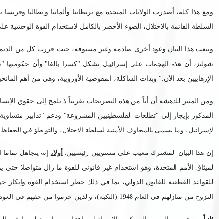
السلطة القائمة بالاحتلال، الضوء الأخضر بالكامل لاستخدام القوة الوحشية على نطاق واسع في كا
وتبعت هذا البيان وعود أخرى صادمة وغير مسبوقة، حيث قررت كل من الدنمارك 
شولتز، أن هذه الهجمات على إسرائييل تشكل "كسرا بالغا" وأن حكومتها "سو
الإرهابيين بعد الآن." وبذات الشاكلة، المفوضية الأوروبية، وهي من أهم المان
ومن المثير للدهشة أن أياً من هذه التصريحات تقريباً لا يلمح إلى حقوق الإ
المذكور بإيجاز إلى "تطلعات الفلسطينيين المشروعة" ودعم "تدابير متساوية
لإسرائيل، وما يسمى بالمخاوف الأمنية لسلطة الاحتلال، والتواطؤ في الحفاظ ع
إن هذا البيان المشترك معيب على مستويين رئيسيين.
أولا،
لميثاق الأمم المتحدة، وهو استخدام غير قانوني للقوة ما زال متواصلا حتى 
للقواعد القطعية للقانون الدولي، بما في ذلك حظر استخدام القوة وإنكار 
النزوح من منازلهم في العام 1948 (النكبة)، والذين حرموا من حقهم في العودة إلى ديارهم وبقوا لاجئين منذ ذلك الحين.