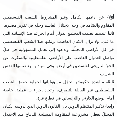
أوّلا-
عن دعمها الكامل وغير المشروط للشعب الفلسطيني
المقاوم والصّامد في وجه الاحتلال الغاشم وحقّه في تقرير مصيره.
ثانيا-
تنديدها بصمت المجتمع الدولي أمام الجرائم ضدّ الإنسانية التي
ما فتئ، ولا يزال، الكيان الغاصب يرتكبها ضدّ الشعب الفلسطيني
في كل الأراضي المحتلّة، وتدعوه إلى تحمل المسؤولية في ظلّ
تواصل العدوان الغاصب على الأراضي الفلسطينية والسكوت عن
الحقّ التاريخي لفلسطين في أرضها وفي سيادتها، بعاصمتها القدس
الشريف.
ثالثا-
مناشدة حكوماتها تحمّل مسؤولياتها لحماية حقوق الشعب
الفلسطيني غير القابلة للتصرف، واتخاذ إجراءات عملية، خاصة
أمام الوضع الكارثي واللاإنساني في قطاع غزة.
رابعا-
تذكير المنتظم الدولي بأن القانون الدولي الذي يدوسه الكيان
المحتلّ يعطي مشروعية للمقاومة المسلحة للدفاع ضد الاحتلال