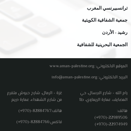
ترانسبيرنسي المغرب
جمعية الشفافية الكويتية
رشيد - الأردن
الجمعية البحرينية للشفافية
الموقع الالكتروني: www.aman-palestine.org
البريد الالكتروني: info@aman-palestine.org
رام الله - شارع الارسال، حي
غزة - الرمال، شارح حبوش متفرع
المصايف، عمارة الريماوي، ط1
من شارع الشهداء، عمارة دريم
هاتف:
هاتف:
(+970)-82884767
(+970)-22989506
فاكس:
(+970)-82884766
(+970)-22974949