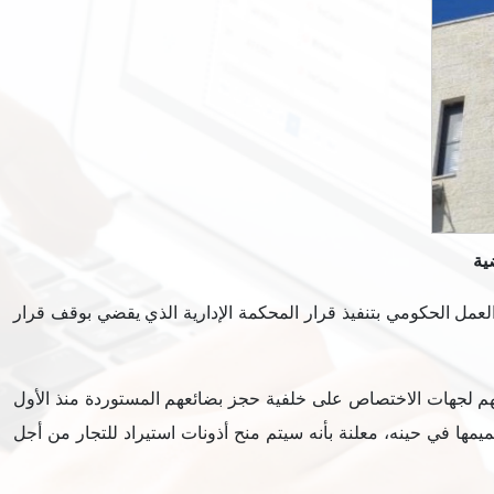
ية
لعمل الحكومي بتنفيذ قرار المحكمة الإدارية الذي يقضي بوقف قرار
عتهم لجهات الاختصاص على خلفية حجز بضائعهم المستوردة منذ الأول
تيجة رفضهم الرسوم الإضافية التي فرضتها وزارة الاقتصاد على بضائعهم، كتعلية لدعم المنتج الوطني بتاريخ 28 تموز 2022 وتعميمها في حينه، معلنة بأنه سيتم منح أذونات استيراد للتجار من أجل