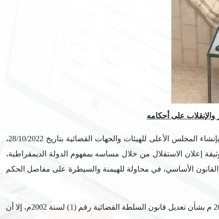
والإنقلاب على أحكامه
رام الله- ينظر الائتلاف من أجل النزاهة والمساءلة (أمان) بخطورة بالغة لإصدار الرئيس الفلسطيني محمود عباس مرسوماً رئاسياً يقضي بإنشاء المجلس الأعلى للهيئات والجهات القضائية بتاريخ 28/10/2022،
وثيقة إعلان الاستقلال من خلال مساسه بمفهوم الدولة الديمقراطية،
رق القانون الأساسي، في محاولة للهيمنة والسيطرة على مفاصل الحكم
وعلى الرغم من الحراكات المجتمعية التي سبقت إقرار عدة قوانين أضعفت من استقلال القضاء، كان آخرها قرار بقانون رقم (40) لسنة 2020 م بشأن تعديل قانون السلطة القضائية رقم (1) لسنة 2002م، إلا أن