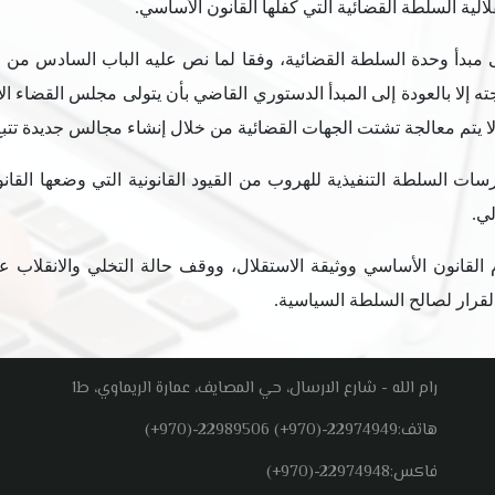
ية السلطة القضائية التي كفلها القانون الأساسي.
على مبدأ وحدة السلطة القضائية، وفقا لما نص عليه الباب السادس من
ته إلا بالعودة إلى المبدأ الدستوري القاضي بأن يتولى مجلس القضاء 
 يتم معالجة تشتت الجهات القضائية من خلال إنشاء مجالس جديدة تتبع 
ات السلطة التنفيذية للهروب من القيود القانونية التي وضعها القا
لي.
ام القانون الأساسي ووثيقة الاستقلال، ووقف حالة التخلي والانقلاب
لقرار لصالح السلطة السياسية.
رام الله - شارع الارسال، حي المصايف، عمارة الريماوي، ط1
هاتف:
(+970)-22989506 (+970)-22974949
فاكس:
(+970)-22974948