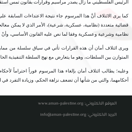
الرئيس الفلسطيني ما زال يصدر مراسيم وقرارات بقانون تمس استقلال
كما يرى الائتلاف أنَّ هذا المرسوم جاء نتيجة الاعتداءات السابقة 
قضائية متعددة (نظامية، عسكرية، شرعية)، الأمر الذي لا يمكن معالج
نظامية وشرعية وعسكرية وفقا لما نص عليه القانون الأساسي، وأنْ لا
ويرى ائتلاف أمان أن هذه القرارات تأتي في سياق سلسلة من ممارس
المتوازن بين السلطات، وهو ما يتعارض مع نهج السلطة التنفيذية الحا
وعليه؛ يطالب ائتلاف أمان بإلغاء هذا المرسوم فوراً احتراماً لأحك
أحكامهما، والتي من شأنها أن تضعف نزاهة الحكم، وزيادة التفرد في ا
الموقع الالكتروني: www.aman-palestine.org
البريد الالكتروني: info@aman-palestine.org