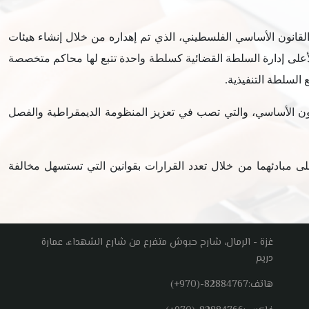
 القانون الأساسي الفلسطيني، الذي تم إهداره من خلال إنشاء هيئات
الأعلى إدارة السلطة القضائية كسلطة واحدة تتبع لها محاكم متخصصة
السلطة التنفيذية.
نون الأساسي، والتي تصب في تعزيز المنظومة الديمقراطية والفصل
 على مبادئهما من خلال تعدد القرارات بقوانين التي تستسهل مخالفة
غزة - الرمال، شارح حبوش متفرع من شارع الشهداء، عمارة
دريم
هاتف:
(+970)-82884767