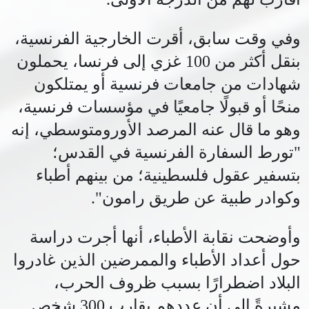
وفي وقت سابق، أقرت الخارجية الفرنسية،
بنقل أكثر من 100 غزي إلى فرنسا، يحملون
شهادات من جامعات فرنسية أو يمتلكون
منحًا أو قبولًا جامعيًا في مؤسسات فرنسية،
وهو ما قال عنه المرصد الأورومتوسطي، إنه
"تورط السفارة الفرنسية في القدس؛
بتسفير عقول فلسطينية؛ من بينهم أطباء
وكوادر طبية عن طريق رامون".
وأوضحت نقابة الأطباء، أنها أجرت دراسة
حول أعداد الأطباء والممرضين الذين غادروا
البلاد اضطرارًا بسبب ظروف الحرب،
مشيرةً إلى أن عددهم يقارب 300 شخص.