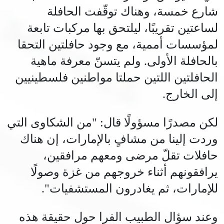
شارع خمسة، وهناك توقّفت الحافلة
لساعتين تقريبًا، ليلتحق بها مركبات تابعة
لمؤسسات أممية، مع وجود حافلتين التحقا
بالحافلة الأولى. ولم يتسنّ معرفة ماهية
الحافلتين اللتين حملتا مواطنين فلسطينيين
إلى الخارج.
لكن مصدرًا مسؤولًا قال: "من الشكاوى التي
وردت إلينا من مشافٍ بالإمارات، إن هناك
حافلات تقلّ مرضى ومعهم مرافقين،
يرافقونهم أثناء خروجهم من غزة وصولًا
للإمارات، ثم يغادرون المستشفيات".
وعند سؤال الطبيب الفرا حول حقيقة هذه