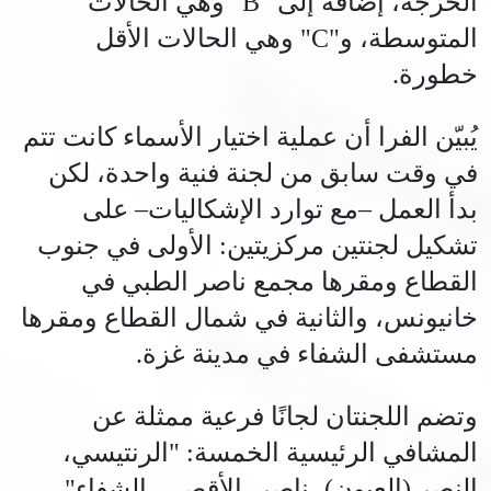
الحرجة، إضافة إلى "B" وهي الحالات
المتوسطة، و"C" وهي الحالات الأقل
خطورة.
يُبيّن الفرا أن عملية اختيار الأسماء كانت تتم
في وقت سابق من لجنة فنية واحدة، لكن
بدأ العمل –مع توارد الإشكاليات– على
تشكيل لجنتين مركزيتين: الأولى في جنوب
القطاع ومقرها مجمع ناصر الطبي في
خانيونس، والثانية في شمال القطاع ومقرها
مستشفى الشفاء في مدينة غزة.
وتضم اللجنتان لجانًا فرعية ممثلة عن
المشافي الرئيسية الخمسة: "الرنتيسي،
النصر (العيون)، ناصر، الأقصى، الشفاء"،