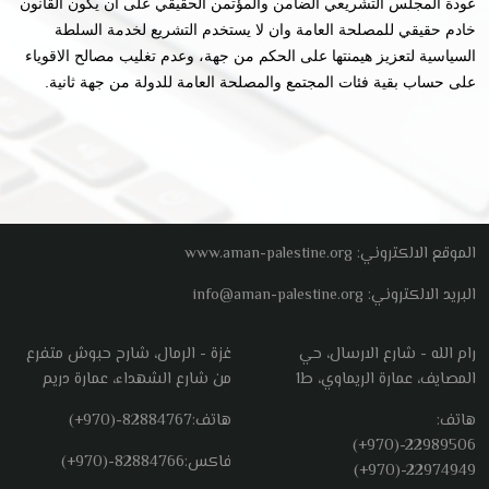
عودة المجلس التشريعي الضامن والمؤتمن الحقيقي على ان يكون القانون
خادم حقيقي للمصلحة العامة وان لا يستخدم التشريع لخدمة السلطة
السياسية لتعزيز هيمنتها على الحكم من جهة، وعدم تغليب مصالح الاقوياء
على حساب بقية فئات المجتمع والمصلحة العامة للدولة من جهة ثانية.
الموقع الالكتروني: www.aman-palestine.org
البريد الالكتروني: info@aman-palestine.org
رام الله - شارع الارسال، حي
غزة - الرمال، شارح حبوش متفرع
المصايف، عمارة الريماوي، ط1
من شارع الشهداء، عمارة دريم
هاتف:
هاتف:
(+970)-82884767
(+970)-22989506
فاكس:
(+970)-82884766
(+970)-22974949