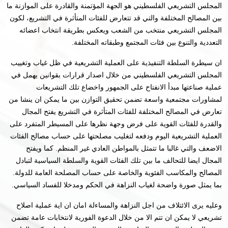
المجلس التشريعي الفلسطيني هو الجهة المؤتمنة والقادرة على الموازنة ما
بين المصالح المختلفة والتي قد تتعارض للفئات المتأثرة في التشريع، لكون
المجلس التشريعي منتخب من الشعب ويعكس بطريقة انتخاب اعضائه
التعددية والتنوع بين فئات المجتمع وطبقاته المختلفة.
ان سيطرة السلطة التنفيذية على العملية التشريعية في ظل غياب وتغييب
المجلس التشريعي الفلسطيني من خلال اصدار قرارات بقوانين يهمل في
عملية صناعتها مبدأ الانفتاح على الجمهور واخضاع تلك التشريعات
لمشاورات مجتمعية واسعة تضمن تحقيق التوازن بين ما يمكن ان ينشا من
تعارض في المصالح المختلفة للفئات المتأثرة في التشريع يفتح المجال
والقدرة للفئات القوية على فرض وجهة نظرها على المسيطر المتفرد على
العملية التشريعية اليوم ودفعه لتغليب مصلحتها على حساب مصالح الفئات
الاضعف والتي غالبا ما تتمثل بالمواطن العادي غير المنظم. كما ويفتح
المجال ايضا للتحالف ما بين تلك الفئات القوية والسلطة السياسية لتبادل
المصالح والمكاسب الفئوية والخاصة على حساب المصلحة العامة للدولة.
بما يمثل صورة واضحة لغياب النزاهة في الحكم ومدخلا للفساد السياسي.
وعليه يرى الائتلاف من اجل النزاهة والمساءلة امان ان اية عملية اصلاح
تشريعي لا يمكن ان تتم الا من خلال الدعوة الفورية لانتخابات عامة تضمن