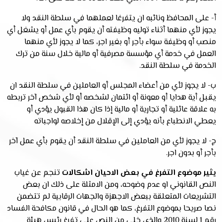
أ- على المحافظ ونائبه ان يتفرغا لعملهما في سلطة النقد ولا
يجوز لأي منهما أثناء توليه وظيفته أن يقوم بأي عمل أو يشغل أي
منصب أو وظيفة سواء بأجر أو بغير اجر، كما لا يجوز لأي منهما
العمل في خدمة أي مؤسسة مصرفية أو مالية خلال سنة من ترك
الخدمة في سلطة النقد
.
ب- لا يجوز لأي من أعضاء المجلس أو العاملين في سلطة النقد ان
يقبل أية هدايا أو معونة أو ائتمان لشخصه أو لأي شخص آخر تربطه
به علاقة عائلية أو تجارية أو مالية إذا كان هذا القبول يؤدي أو
يعطي الانطباع بأنه يؤدي إلى الإقلال من إخلاصه لواجباته
ج- لا يجوز لأي من العاملين في سلطة النقد أن يقوم بأي عمل آخر
بأجر أو بدون اجر.
يثير موضوع التفرغ في بعض الاحيان اشكالات
تنجم عن غياب
النص القانوني او عدم وضوحه، ومن الامثلة على ذلك ان بعض
التشريعات المتعلقة ببعض الاجهزة والجهات الرقابية لم تتضمن
نصا صريحا بموضوع التفرغ، كما هو الحال في قانون مكافحة الفساد
رقم 1 لسنة 2010 والذي خلى من النص على تفرغ رئيس هيئة