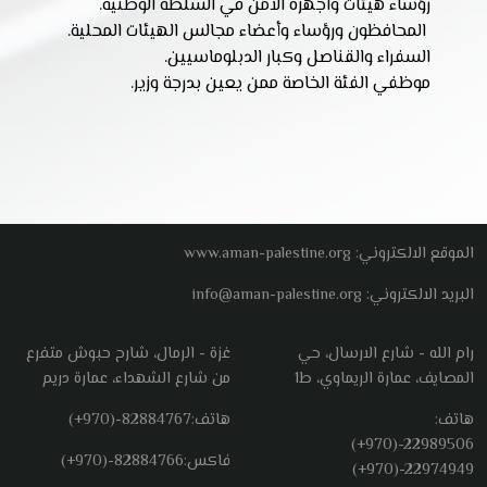
رؤساء هيئات واجهزة الامن في السلطة الوطنية.
المحافظون ورؤساء وأعضاء مجالس الهيئات المحلية.
السفراء والقناصل وكبار الدبلوماسيين.
موظفي الفئة الخاصة ممن يعين بدرجة وزير.
الموقع الالكتروني: www.aman-palestine.org
البريد الالكتروني: info@aman-palestine.org
رام الله - شارع الارسال، حي
غزة - الرمال، شارح حبوش متفرع
المصايف، عمارة الريماوي، ط1
من شارع الشهداء، عمارة دريم
هاتف:
هاتف:
(+970)-82884767
(+970)-22989506
فاكس:
(+970)-82884766
(+970)-22974949