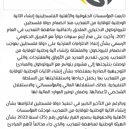
تابعت المؤسسات الحقوقية والأهلية الفلسطينية إنشاء الآلية
الوطنية للوقاية من التعذيب منذ انضمام دولة فلسطين
للبروتوكول الاختياري الملحق باتفاقية مناهضة التعذيب في العام
2017، وأجرت على مدار أربع سنوات حواراً مع الفريق الحكومي
الرسمي بشأن إنفاذ الالتزامات المترتبة على دولة فلسطين بموجب
الانضمام للبروتكول؛ والمتمثلة بإنشاء آلية وطنية للوقاية من
التعذيب، وجرى تقديم العديد من الأوراق والمقترحات، والتي
توصلت بنتيجتها إلى مشروع يتواءم مع البروتوكول والمبادئ
التوجيهية الصادرة بمقتضاه؛ بشأن إنشاء الآليات الوطنية للوقاية
من التعذيب بما يكفل حيادها واستقلاليتها عن السلطة
التنفيذية، كذلك استقلالها المالي والمؤسساتي؛ والاستقلال
الشخصي لأعضائها، وضمان توفير الموارد المالية لها.
وبالرغم من التأخير الكبير في تنفيذ دولة فلسطين لالتزامها بشأن
إنشاء الآلية الوطنية للوقاية من التعذيب، فوجئت المؤسسات
الأهلية والحقوقية بصدور القرار بقانون رقم (25) لسنة 2022 بشأن
الهيئة الوطنية لمناهضة لتعذيب، والذي جاء مخالفاً لأهم المبادئ