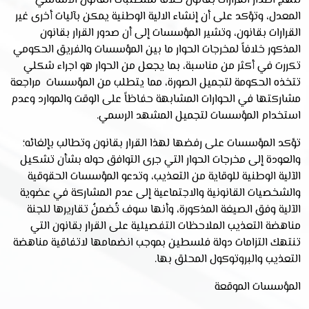
لنهج اصدار القرارات بقانون خلافاً لمتطلبات القانون الأساسي
المعدل، وتؤكد على أن إنشاء الالية الوطنية يمكن بآليات أخرى غير
القرارات بقانون، وتشير المؤسسات إلى أن صدور القرار بقانون
المذكور خلافاً لمخرجات الحوار ما بين المؤسسات والفريق الحكومي
تكررت في أكثر من مناسبة، بما يجعل من الحوار هو اجراء شكلي
تتخذه الحكومة لتجميل الصورة، مما يتطلب من المؤسسات مراجعة
مشاركتها في الحوارات المشابهة حفاظاً على الوقت والموارد وعدم
استخدام المؤسسات لتجميل المشهد الرسمي.
تؤكد المؤسسات على رفضها لهذا القرار بقانون وتطالب بإلغائه؛
والعودة إلى مخرجات الحوار التي جرى التوافق حوله بشأن تشكيل
الآلية الوطنية للوقاية من التعذيب، وتدعو المؤسسات الحقوقية
والشخصيات القانونية والاجتماعية إلى عدم المشاركة في عضوية
الآلية وفق الصيغة المذكورة، وأنها سوف تُضمنُ تقاريرها للجنة
مناهضة التعذيب الملاحظات التفصيلية على القرار بقانون التي
تنتهك التزامات دولة فلسطين بموجب انضمامها لاتفاقية مناهضة
التعذيب والبروتوكول المحلق بها.
المؤسسات الموقعة