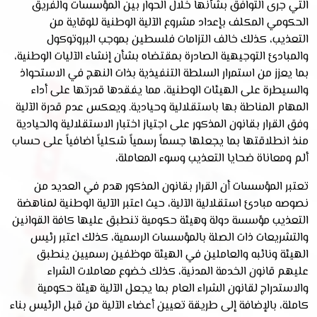
التي جرى التوافق بشأنها خلال الحوار بين المؤسسات والفريق
الحكومي المكلف بإعداد مشروع الآلية الوطنية للوقاية من
التعذيب، كذلك خالف التزامات فلسطين بموجب البروتوكول
والمبادئ التوجيهية الصادرة بمقتضاه بشأن إنشاء الآليات الوطنية،
بما يعزز من استمرار السلطة التنفيذية بذات النهج في الاستحواذ
والسيطرة على الهيئات الوطنية، مما يفقدها قدرتها على أداء
المهام المناطة بها باستقلالية وحيادية. ويعكس عدم قدرة الآلية
وفق القرار بقانون المذكور على اجتياز اختبار الاستقلالية والحيادية
منذ انطلاقتها بما يجعلها جسماً رسمياً شكلياً اضافياً على حساب
ألم ومعاناة ضحايا التعذيب وسوء المعاملة،
تعتبر المؤسسات أن القرار بقانون المذكور هدم في العديد من
نصوصه مبادئ استقلالية الآلية، حيث اعتبر الآلية الوطنية لمناهضة
التعذيب مؤسسة دولة وهيئة حكومية تنطبق عليها كافة القوانين
والتشريعات ذات الصلة بالمؤسسات الرسمية، كذلك اعتبر رئيس
الهيئة ونائبه والعاملين في الهيئة موظفين رسميين ينطبق
عليهم قانون الخدمة المدنية، كذلك خضوع معاملات الشراء
والاستدراج لقانون الشراء العام بما يجعل الآلية هيئة حكومية
كاملة، بالإضافة إلى طريقة تعيين أعضاء الآلية من قبل الرئيس بناء