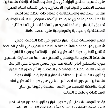
على تنسيب مجلس الوزراء في كل مرة. بمخالفة لالتزامات فلسطين
بموجب الانضمام للبرتوكول الاختياري، والتي تتطلب اتخاذ اقصى
معايير الشفافية والاستقلالية واعتماد ذات النهج عند اختيار
الأعضاء وفق ما يجري عليه اختيار أعضاء مفوضي الهيئات الوطنية
لحقوق الإنسان، إضافة للعديد من المخالفات التي تفقد الآلية
الاستقلالية والحيادية والموضوعية على الصعد كافة.
تعتبر المؤسسات صدور القرار بقانون في هذا التوقيت، وقبل
شهرين من موعد مناقشة لجنة مناهضة التعذيب في الأمم المتحدة
للتقرير الأولي لدولة فلسطين بشأن التزاماتها بموجب اتفاقية
مناهضة التعذيب والبروتوكول الملحق بها، انما هو محاولة لتحسين
صورة فلسطين أمام اللجنة بعد مرور خمس سنوات على التزامها
بإنشاء الآلية الوطنية للوقاية من التعذيب، إلا أن صدور هذا القرار
بقانون بهذا الشكل المخالف للمعايير الدولية والتزامات دولة
فلسطين سيكون له انعكاس سلبي على صورة فلسطين أمام
لجنة مناهضة التعذيب في الأمم المتحدة وغيرها من لجان
المعاهدات والهيئات الدولية.
تؤكد المؤسسات على أن صدور القرار بقانون المذكور هو استمرار