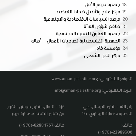
جمعية نجوم الأمل
مركز علاج وتأهيل ضحايا التعذيب
مرصد السياسات الاقتصادية والاجتماعية
طاقم شؤون المرأة
جمعية التعاون للتنمية المجتمعية
الجمعية الفلسطينية لصاحبات الأعمال – أصالة
مؤسسة قادر
مركز الفن الشعبي
الموقع الالكتروني: www.aman-palestine.org
البريد الالكتروني: info@aman-palestine.org
رام الله - شارع الارسال، حي
غزة - الرمال، شارح حبوش متفرع
المصايف، عمارة الريماوي، ط1
من شارع الشهداء، عمارة دريم
هاتف:
هاتف:
(+970)-82884767
(+970)-22989506