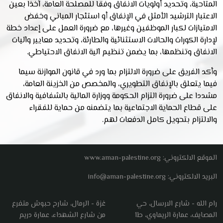
المتاحية، وتحديد أولويات الانفاق وفقا للمصلحة العامة، آخذا بعين
الاعتبار الترشيد الأمثل في الإنفاق أو استئجار المباني وخفض
الامتيازات لكبار الموظفين وغيرها، مع ضرورة العمل على إعداد خطة
لإدارة الكوراث والحالات الاستثنائية والطارئة، وتحديد معايير وآليات
الانفاق وتنظمها، بما يضمن تنظيم آلية الانفاق الاحتياطي.
وأكد الفريق على ضرورة الالتزام بما ورد في قانون الموازنة سيما
فيما يتعلق بالإنفاق التطويري، والمخصص من الخزينة العامة،
مشددا على ضرورة التزام الحكومة ووزارة المالية بالشفافية والانفاق
على قطاع الحماية الاجتماعية بما يتضمنه من حماية للفقراء
والالتزام بتحويل كامل الدفعات لهم.
الموقع الالكتروني: www.aman-palestine.org
البريد الالكتروني: info@aman-palestine.org
رام الله - شارع الارسال، حي
غزة - الرمال، شارح حبوش متفرع
المصايف، عمارة الريماوي، ط1
من شارع الشهداء، عمارة دريم