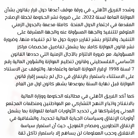
وشدد الفريق الأهلي، في ورقة موقف أعدها حول قرار بقانون بشأن
الموازنة العامة لسنة 2022، على ضرورة نشر الحكومة لخطة الإصلاح
المقدمة في اجتماع الدول المنحة كاملة مدعمة بالجدول الزمني
المتوقع للتنفيذ والجهة المسؤولة عنه والجهة المشرفة على
التنفيذ، والالتزام بنشر تقارير دورية حول ما تم تنفيذه منها، وضرورة
نشر قانون الموازنة كاملا بما يشمل تفاصيل مخصصات مراكز
المسؤولية، مع ضرورة الالتزام بالآجال الزمنية التي حددها القانون
الأساسي الفلسطيني وقانون تنظيم الموازنة والشؤون المالية رقم
7 لسنة 1998 لإقرار الموازنة العامة واعتمادها، والتوقف عن الاستناد
على الاستثناء باستمرار بالإنفاق في حال لم يتيسر إقرار قانون
الموازنة قبل نهاية السنة بموعدها بشهر كانون اول من العام.
كما أكد الفريق الأهلي في مطالبته الحكومة ووزارة المالية
بالانفتاح واتباع النهج التشاركي مع المواطنين ومنظمات المجتمع
المدني وبإشراكها في تحديد الأولويات العامة للموازنة بما يشمل
أولويات الإنفاق وسياسات الجباية المالية تحديدا، والشفافية في
الإنفاق التطويري ومصادر التمويل، حيث أن استمرار سياسة
الانغلاق وحجب المعلومات لن يساهم إلا باستمرار تآكل ثقة