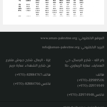
الموقع الالكتروني: www.aman-palestine.org
البريد الالكتروني: info@aman-palestine.org
رام الله - شارع الارسال، حي
غزة - الرمال، شارح حبوش متفرع
المصايف، عمارة الريماوي، ط1
من شارع الشهداء، عمارة دريم
هاتف:
هاتف:
(+970)-82884767
(+970)-22989506
فاكس:
(+970)-82884766
(+970)-22974949
فاكس:
(+970)-22974948