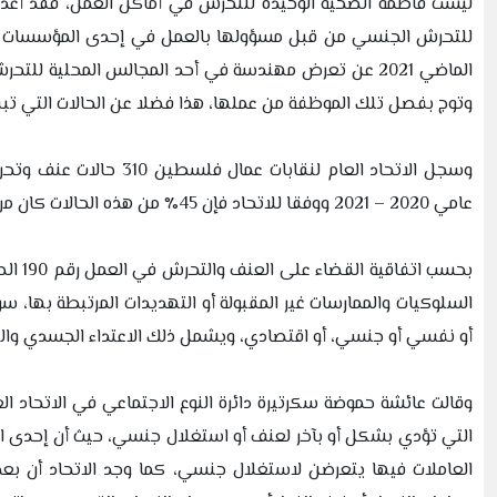
ليست فاطمة الضحية الوحيدة للتحرش في أماكن العمل، فقد أعد مر
للتحرش الجنسي من قبل مسؤولها بالعمل في إحدى المؤسسات ال
الماضي 2021 عن تعرض مهندسة في أحد المجالس المحلية 
وتوج بفصل تلك الموظفة من عملها، هذا فضلا عن الحالات التي تبق
عامي 2020 – 2021 ووفقا للاتحاد فإن 45٪ من هذه الحالات كان مرتكبوها أرباب ورؤساء عمل.
السلوكيات والممارسات غير المقبولة أو التهديدات المرتبطة بها، 
أو نفسي أو جنسي، أو اقتصادي، ویشمل ذلك الاعتداء الجسدي واللفظ
وقالت عائشة حموضة سكرتيرة دائرة النوع الاجتماعي في الاتحاد ال
التي تؤدي بشكل أو بآخر لعنف أو استغلال جنسي، حيث أن إحدى المن
العاملات فيها يتعرضن لاستغلال جنسي، كما وجد الاتحاد أن ب