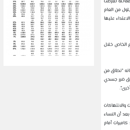
مماثلة تعرضت
ول من العام
لاعتداء عليها
كن العمل بالقطاع الخاص خلال
2019 فإن التحرش الجنسي يُعرف بانه "نطاق من
حاق ضرر جسدي
خرى".
 والانتهاكات
عد أن النساء
اميرات أمام