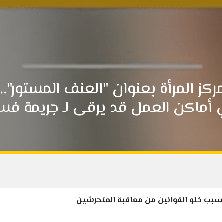
ركز المرأة بعنوان "العنف المستور"
أماكن العمل قد يرقى لـ جريمة فس
بب خلو القوانين من معاقبة المتحرشين