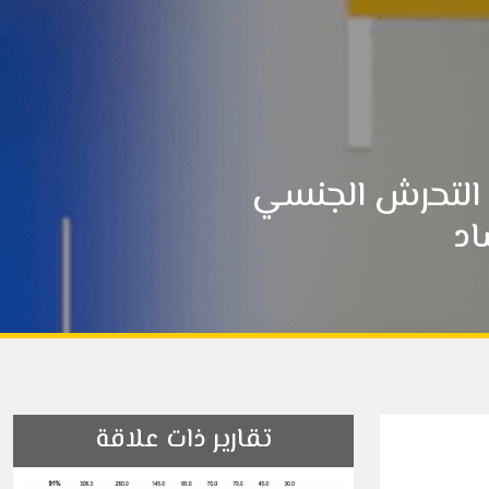
.. التحرش الجنسي
اد
تقارير ذات علاقة