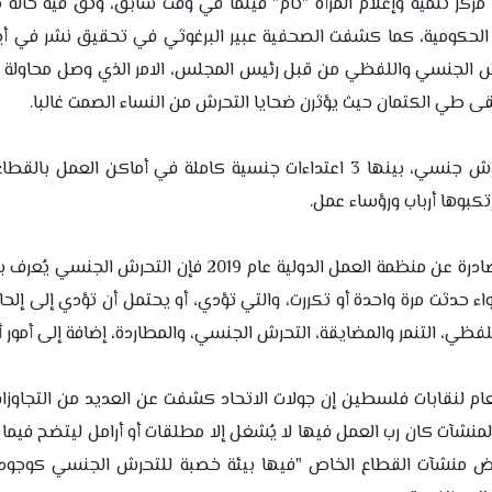
كز تنمية وإعلام المرأة "تام" فيلما في وقت سابق، وثق فيه حالة 
حكومية، كما كشفت الصحفية عبير البرغوثي في تحقيق نشر في أيل
للتحرش الجنسي واللفظي من قبل رئيس المجلس، الامر الذي وصل محاولة ا
ى طي الكتمان حيث يؤثرن ضحايا التحرش من النساء الصمت غالبا.
وسجل الاتحاد العام لنقابات عمال فلسطين 310 حالات عنف وتحرش جنسي، بينها 3 اعتداءات جنسية كاملة في أما
بحسب اتفاقية القضاء على العنف والتحرش في العمل رقم 190 الصادرة عن منظمة العمل الدولية عام 
سواء حدثت مرة واحدة أو تكررت، والتي تؤدي، أو يحتمل أن تؤدي إلى إل
ي، التنمر والمضايقة، التحرش الجنسي، والمطاردة، إضافة إلى أمور أ
عام لنقابات فلسطين إن جولات الاتحاد كشفت عن العديد من التجاوزات
شآت كان رب العمل فيها لا يُشغل إلا مطلقات أو أرامل ليتضح فيما ب
عض منشآت القطاع الخاص "فيها بيئة خصبة للتحرش الجنسي كوجود ك