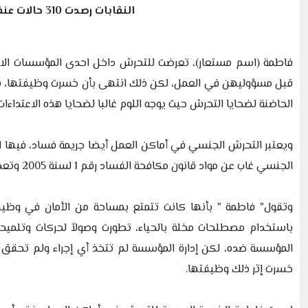
النقابات رصدت 310 حالات عنف وتحرش جنسي في أماكن العمل خلال عامين
فاطمة (اسم مستعار)، تعرضت للتحرش داخل احدى المؤسسات الاهل
قبل مسؤوليهن في العمل، لكن ذلك انتهى بأن خسرت وظيفتها، نظرا 
الحاضنة لضحايا التحرش حيث يوجه اللوم غالبا لضحايا هذه الاعتداء
ويعتبر التحرش الجنسي في أماكن العمل أيضا جريمة فساد، فيها 
الجنسي غاب عن مواد قانون مكافحة الفساد رقم 1 لسنة 2005 وتعديلاته.
وتقول" فاطمة " بأنها كانت تتمتع بمساحة من الأمان في وظيف
باستخدام مصطلحات مخلة بالحياء، تطورت وصولاً لحركات وتلميح
المؤسسة ضده، لكن إدارة المؤسسة لم تتخذ أي إجراء ولم تحقق
خسرت إثر ذلك وظيفتها.