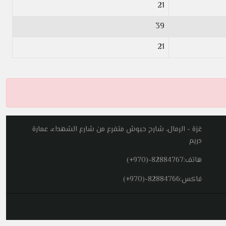
21
39
21
غزة - الرمال، شارح حبوش متفرع من شارع الشهداء، عمارة
دريم
هاتف:
(+970)-82884767
فاكس:
(+970)-82884766