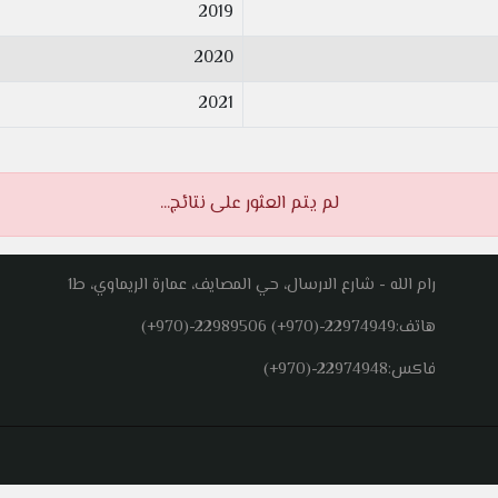
2019
2020
2021
لم يتم العثور على نتائج...
رام الله - شارع الارسال، حي المصايف، عمارة الريماوي، ط1
هاتف:
(+970)-22989506 (+970)-22974949
فاكس:
(+970)-22974948